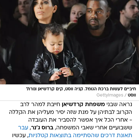
חיביים לעשות ברכת הגומל. קניה ווסט, קים קרדשיאן ונורת'
/
ווסט
GettyImages
נראה שבני
משפחת קרדשיאן
חייבת למהר לרב
הקרוב לבתיהן על מנת שזה יסיר מעליהן את הקללה
- אחרי הכל איך אפשר להסביר את העובדה
ששבועיים אחרי שאבי המשפחה,
ברוס ג'נר
,
עבר
תאונת דרכים שהסתיימה בתוצאות קטלניות
, עכשיו