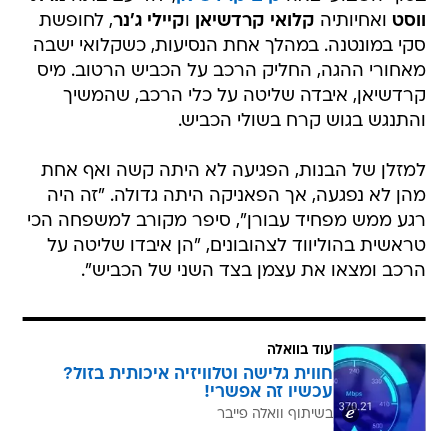
ווסט
ואחיותיה
קלואי קרדשיאן
ו
קיילי ג'נר
, לחופשת
סקי במונטנה. במהלך אחת הנסיעות, כשקלואי ישבה
מאחורי ההגה, החליק הרכב על הכביש הרטוב. מיס
קרדשיאן, איבדה שליטה על כלי הרכב, שהמשיך
והתנגש בגוש קרח בשולי הכביש.
למזלן של הבנות, הפגיעה לא היתה קשה ואף אחת
מהן לא נפגעה, אך הפאניקה היתה גדולה. "זה היה
רגע ממש מפחיד עבורן", סיפר מקורב למשפחה הכי
טראשית בהוליווד לצהובונים, "הן איבדו שליטה על
הרכב ומצאו את עצמן בצד השני של הכביש".
עוד בוואלה
חווית גלישה וטלוויזיה איכותית בזול?
עכשיו זה אפשרי!
בשיתוף וואלה פייבר