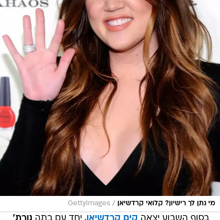
/
מי נתן לך רישיון? קלואי קרדשיאן
GettyImages
בסוף השבוע יצאה
קים קרדשיאן
, יחד עם בתה
נורת'