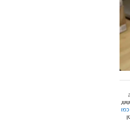
שש,
כמו
ן