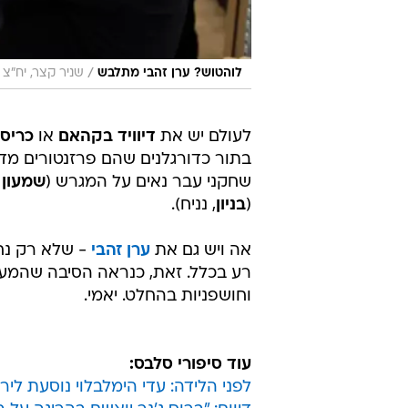
/
לוהטוש? ערן זהבי מתלבש
שניר קצר, יח"צ
לעולם יש את
דיוויד בקהאם
או
כריסט
בתור כדורגלנים שהם פרזנטורים מדוב
שחקני עבר נאים על המגרש (
שמעון 
(
בניון
, נניח).
אה ויש גם את
ערן זהבי
- שלא רק נחש
רע בכלל. זאת, כנראה הסיבה שהמערי
וחושפניות בהחלט. יאמי.
עוד סיפורי סלבס:
לפני הלידה: עדי הימלבלוי נוסעת לי