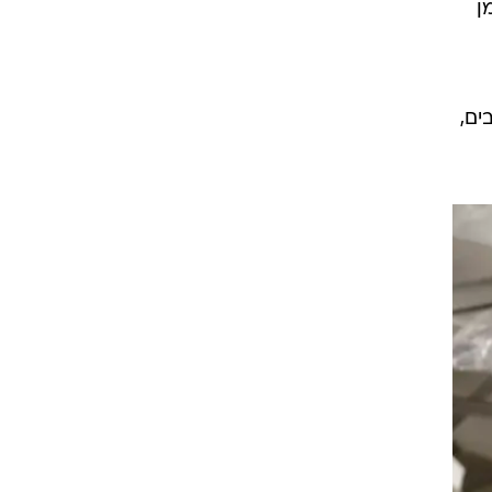
מן
ים,