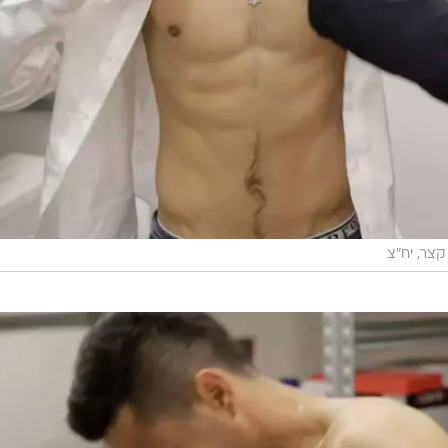
קצר, יח"צ