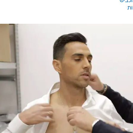
הכביש"
ות