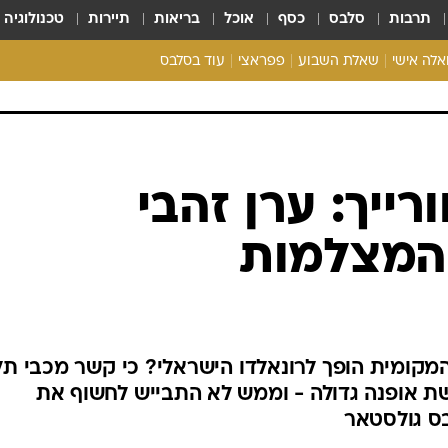
תרבות
סלבס
כסף
אוכל
בריאות
תיירות
טכנולוגיה
ואלה אישי
שאלת השבוע
פפראצי
עוד בסלבס
ריאליטי צ'ק
אונלי פאן
בית המלוכה
כל הכתבות
ייך: ערן זהבי
רכלו לנו
המצלמות
מקומית הופך לרונאלדו הישראלי? כי קשר מכבי תל
רשת אופנה גדולה - וממש לא התבייש לחשוף את
בס גולסטאר