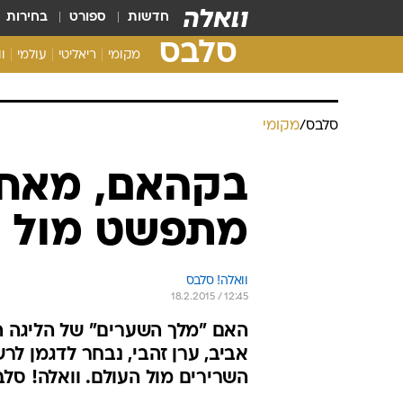
חדשות
ספורט
בחירות
סלבס
מקומי
ריאליטי
עולמי
ו
סלבס
/
מקומי
בקהאם, מאחור
מתפשט מול 
וואלה! סלבס
18.2.2015 / 12:45
האם "מלך השערים" של הליגה ה
אביב, ערן זהבי, נבחר לדגמן ל
השרירים מול העולם. וואלה! סל