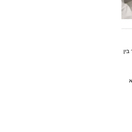
בין
א