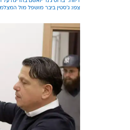
דיווח: "ברוס ג'נר יואשם בהריגה על 
צפו: ג'סטין ביבר מושפל מול המצלמ