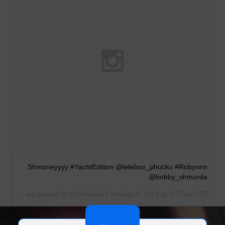
Shmoneyyyy #YachtEdition @leleboo_phucku #Robynnn
@bobby_shmurda
A video posted by @mdollas11 on
Aug 8, 2014 at 5:57am PDT