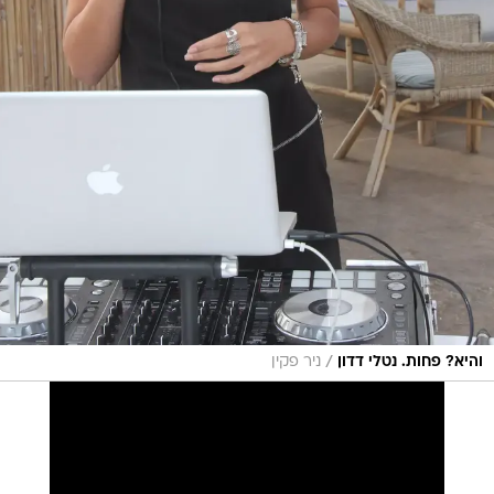
/
והיא? פחות. נטלי דדון
ניר פקין