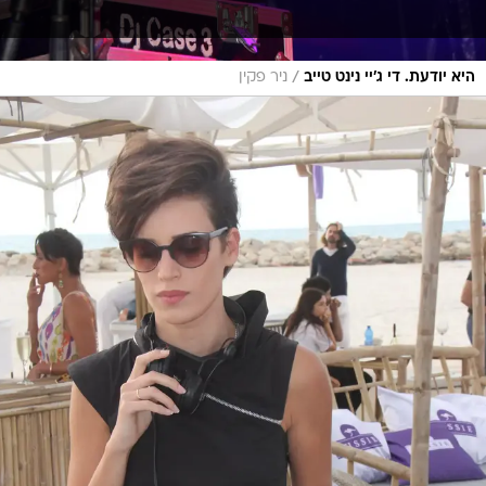
/
היא יודעת. די ג'יי נינט טייב
ניר פקין