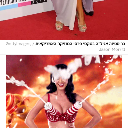
/
כריסטינה אגילרה בטקסי פרסי המוזיקה האמריקאית
GettyImages,
Jason Merritt