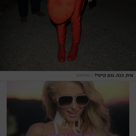
/
נניח, ככה. נכון קייטי?
ספלאש