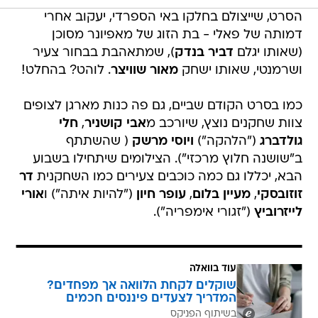
הסרט, שייצולם בחלקו באי הספרדי, יעקוב אחרי
דמותה של פאלי - בת הזוג של מאפיונר מסוכן
(שאותו יגלם
דביר בנדק
), שמתאהבת בבחור צעיר
ושרמנטי, שאותו ישחק
מאור שוויצר
. לוהט? בהחלט!
כמו בסרט הקודם שביים, גם פה כנות מארגן לצופים
צוות שחקנים נוצץ, שיורכב מ
אבי קושניר
,
חלי
גולדברג
("הלהקה")
ויוסי מרשק
( שהשתתף
ב"שושנה חלוץ מרכזי"). הצילומים שיתחילו בשבוע
הבא, יכללו גם כמה כוכבים צעירים כמו השחקנית
דר
זוזובסקי
,
מעיין בלום
,
עופר חיון
("להיות איתה") ו
אורי
לייזרוביץ
("זגורי אימפריה").
עוד בוואלה
שוקלים לקחת הלוואה אך מפחדים?
המדריך לצעדים פיננסים חכמים
בשיתוף הפניקס