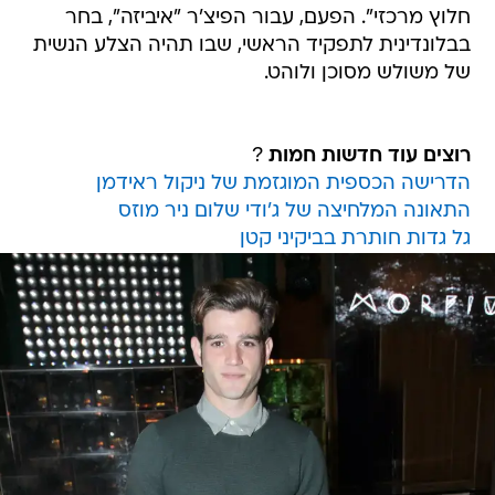
חלוץ מרכזי". הפעם, עבור הפיצ'ר "איביזה", בחר
בבלונדינית לתפקיד הראשי, שבו תהיה הצלע הנשית
של משולש מסוכן ולוהט.
רוצים עוד חדשות חמות
?
הדרישה הכספית המוגזמת של ניקול ראידמן
התאונה המלחיצה של ג'ודי שלום ניר מוזס
גל גדות חותרת בביקיני קטן