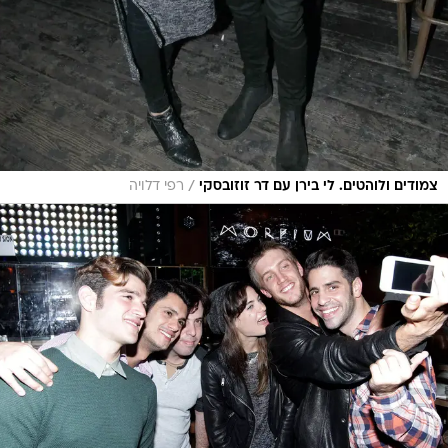
/
צמודים ולוהטים. לי בירן עם דר זוזובסקי
רפי דלויה