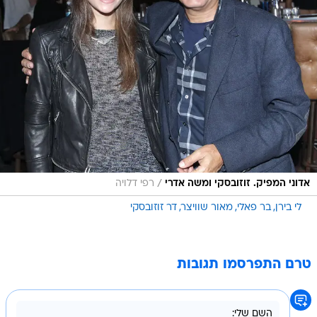
/
אדוני המפיק. זוזובסקי ומשה אדרי
רפי דלויה
לי בירן
בר פאלי
מאור שוויצר
דר זוזובסקי
טרם התפרסמו תגובות