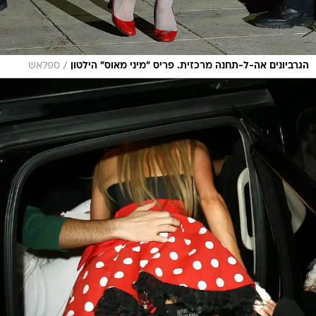
/
הגרביונים אה-ל-תחנה מרכזית. פריס "מיני מאוס" הילטון
ספלאש