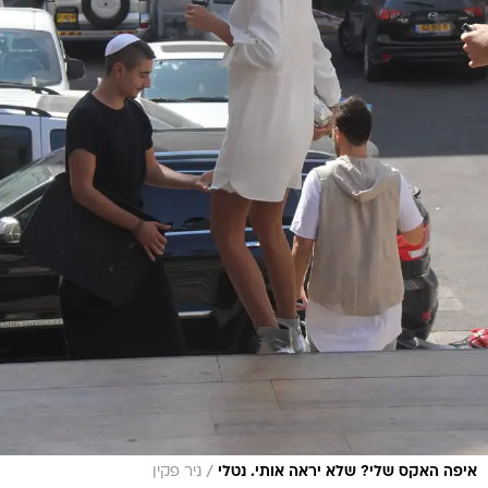
/
איפה האקס שלי? שלא יראה אותי. נטלי
ניר פקין
עוד הגיעו לברך את צמד האימהות המאושר:
מאיה
בוסקילה
,
נטלי דדון
, שפגשה במקום את האקס