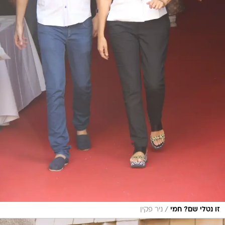
/
זו נטלי שם? חמי
ניר פקין