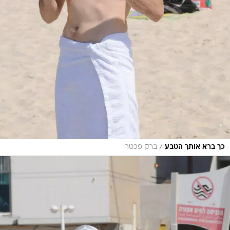
/
כך ברא אותך הטבע
ברק פכטר