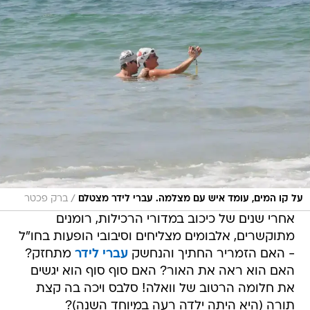
/
על קו המים, עומד איש עם מצלמה. עברי לידר מצטלם
ברק פכטר
אחרי שנים של כיכוב במדורי הרכילות, רומנים
מתוקשרים, אלבומים מצליחים וסיבובי הופעות בחו"ל
- האם הזמריר החתיך והנחשק
עברי לידר
מתחזק?
האם הוא ראה את האור? האם סוף סוף הוא יגשים
את חלומה הרטוב של וואלה! סלבס ויכה בה קצת
תורה (היא היתה ילדה רעה במיוחד השנה)?