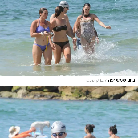
/
ביום שמש יפה
ברק פכטר