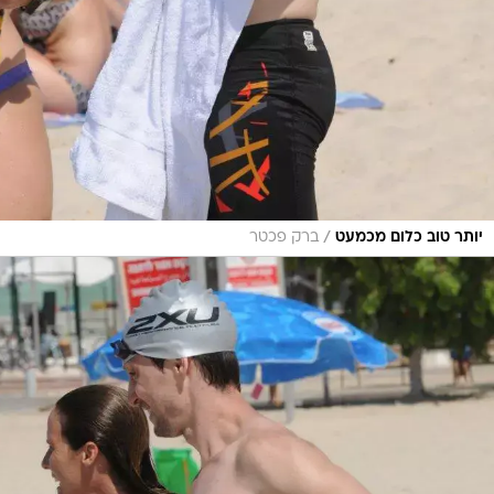
/
יותר טוב כלום מכמעט
ברק פכטר