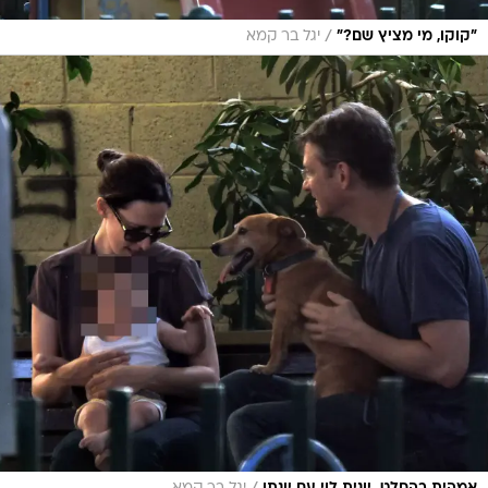
/
"קוקו, מי מציץ שם?"
יגל בר קמא