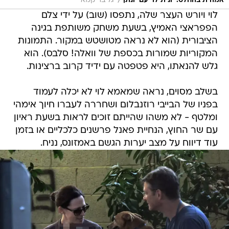
/
אמהית בהחלט. יונית לוי עם יונתן
יגל בר קמא
לוי ויורש העצר שלה, נתפסו (שוב) על ידי צלם
הפפראצי האמיץ, בשעת משחק משותפת בגינה
הציבורית (הוא לא נראה מטושטש במקור. התמונות
המקוריות שמורות בכספת של וואלה! סלבס). הוא
גלש להנאתו, היא פטפטה עם ידיד קרוב ברצינות.
בשלב מסוים, נראה שמאמא לוי לא יכלה לעמוד
בפניו של הבייבי רוזנבלום ושחררה לעברו חיוך אימהי
ומלטף - לא משהו שהייתם זוכים לראות בשעת ראיון
עם שר החוץ, הנחיית פאנל פרשנים כלכליים או בזמן
עוד דיווח על מצב יערות הגשם באמזונס, נניח.