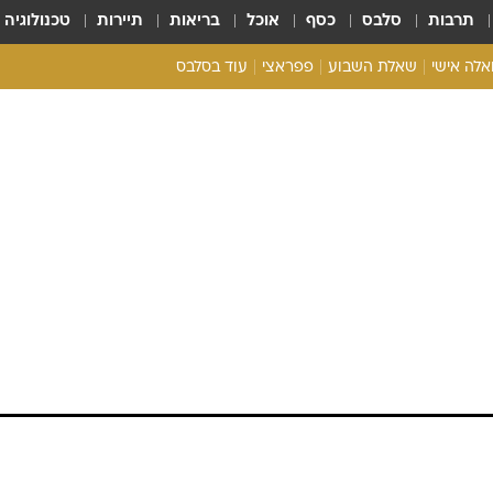
תרבות
סלבס
כסף
אוכל
בריאות
תיירות
טכנולוגיה
ואלה אישי
שאלת השבוע
פפראצי
עוד בסלבס
ריאליטי צ'ק
אונלי פאן
בית המלוכה
כל הכתבות
רכלו לנו