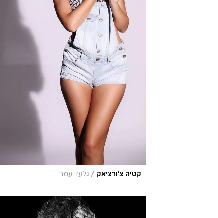
/
קטיה צ'ורציאק
גלעד עמר