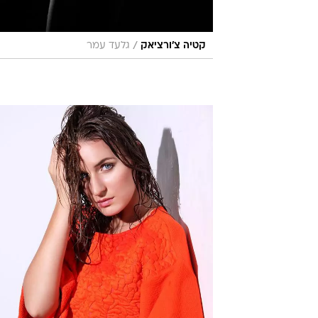
/
קטיה צ'ורציאק
גלעד עמר