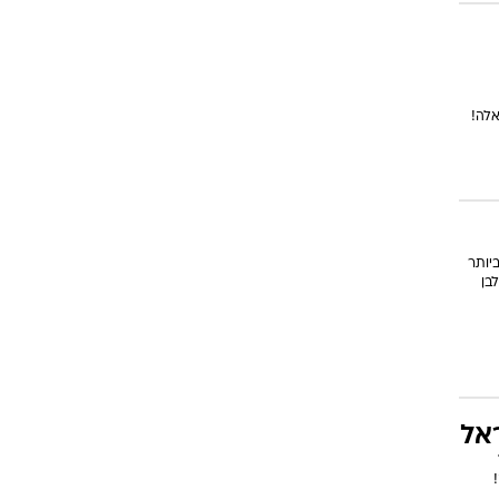
אלה!
יותר
בן
אל