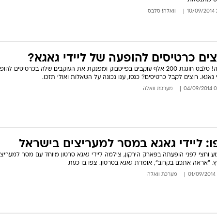
ס מתנשאת
2
וואלה! סלבס
צים כרטיסים להופעה של ליידי גאגא?
וואלה! סלבס חוגגת 200 אלף עוקבים בפייסבוק ומפנקת את העוקבים שלה בכרטיסים לה
י גאגא. רוצים לקבל כרטיסים? כנסו, ענו נכונה על השאלות ואולי תזכו.
08:0
מערכת וואלה
ו: ליידי גאגא במסר למעריצים בישראל
ע וחצי לפני הופעתה בפארק הירקון, צילמה ליידי גאגא סרטון מיוחד עם מסר למעריצי
. "אראה אתכם בקרוב", אומרת גאגא בסרטון. צפו בו כעת
מערכת וואלה