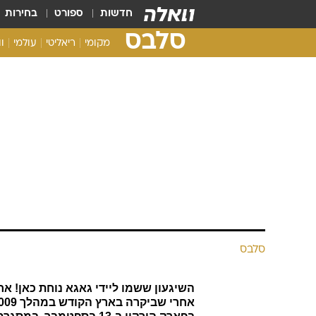
חדשות
ספורט
בחירות
סלבס
מקומי
ריאליטי
עולמי
ו
סלבס
השיגעון ששמו ליידי גאגא נוחת כאן! א