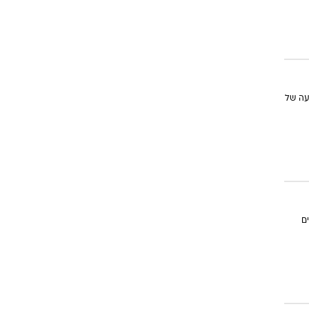
ופעה של
ם