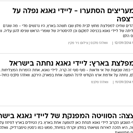
עריצים הסתערו - ליידי גאגא נפלה על
צפה
דים שחיכו למפלצת מחוץ לבית מלון שבו תשהה בארץ, היו נרגשים מדי - מה שגרם
יתה של ליידי גאגא בכניסה למקום וכן להיסטריה של שומרי הראש שניסו להגן עליה. וו
 הלם
16
וואלה! סלבס | צילום: ניר פקין
פלצת בארץ: ליידי גאגא נחתה בישראל
 כמה שבועות של אי וודאות - סוף סוף זה קרה. ליידי גאגא, אחת הזמרות המצליחות ב
ם, נחתה על אדמת ארץ הקודש לרגל הופעה אחת בפארק הירקון. וואלה! סלבס כחול-ל
16
וואלה! סלבס
צה: הסוויטה המפנקת של ליידי גאגא בישר
 השבוע הקרוב ליידי גאגא תנחת כאן להופעה אחת בארץ. בין הטיולים בארץ לפיזוז על
, היא תזכה לאירוח נשיאותי במלון יוקרתי במיוחד, ממש כמו ג'סטין טימברלייק. וואלה!