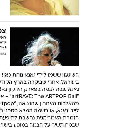
צפ
שהאמ
גאגא
:34 14/03/2014
השיגעון ששמו ליידי גאגא נוחת כאן!
גאגא שבה לבמה בפארק הירקון ב-13 בספטמבר, במסגרת מסע ההופעות העולמי
"P Ball
מהאלבום האחרון שהוציאה, "Artpop".
הזמרת האמריקנית נחשבת לתופעת ט
שבטח תשיר על הבמה במופע בישראל, 