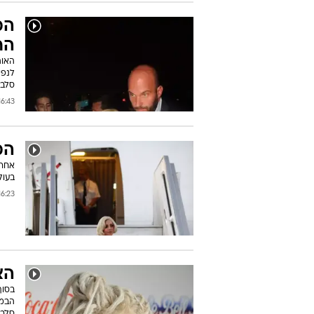
המ
הר
האוה
לנפל
סלבס
:43 12/09/2014
המ
אחרי
בעול
:23 11/09/2014
הצ
בסוף
הבמה