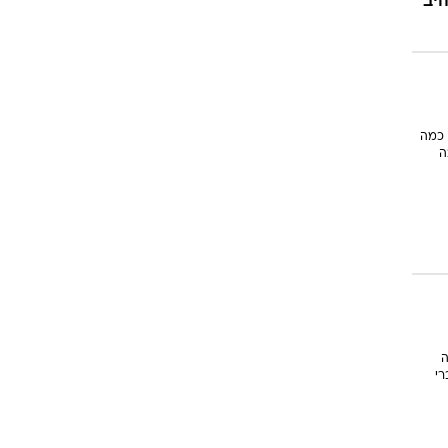
artRAVE: The " - אז תלהיב
 כמה
ה
ה
רי