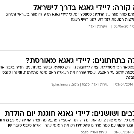
 קורה: ליידי גאגא בדרך לישראל
תם מההופעה של הרולינג סטונס? יופי. כי ליידי גאגא תגיע להופעה בישראל ותגרום
צות הקטנות לזוז רגע לפני ראש השנה
06:
מערכת וואלה
ה בתחתונים: ליידי גאגא מאורסת?
סטאר הכי מטורללת יצאה לרחובות ניו יורק כשהיא לבושה בתחתונים וחזייה בלבד. אה,
בעת יהלום על האצבע, שמיד עוררה את השאלה האם גאגא מתחתנת. וואלה! סלבס
בלת
שירות וואלה! סלבס | צילום: Splashnews
בים ושושנים: ליידי גאגא חוגגת יום הולדת
איך אם כל המפלצות ציינה את יום הולדתה ה-28? הפתעה מהחבר ההוליוודי, מופע ברוד
 ובגד שקוף עם כמה פרחים שהסתירו רק את הגאגא שלה. וואלה! סלבס סלבריישן
08:0
שירות וואלה! סלבס