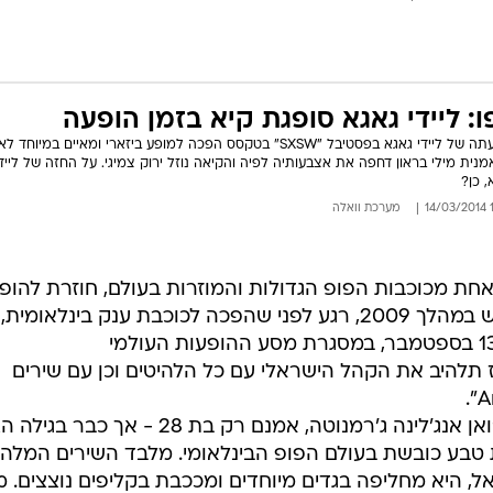
ו: ליידי גאגא סופגת קיא בזמן הופעה
הופעתה של ליידי גאגא בפסטיבל "SXSW" בטקסס הפכה למופע ביזארי ומאיים במיוחד 
נית מילי בראון דחפה את אצבעותיה לפיה והקיאה נוזל ירוק צמיגי. על החזה של לייד
, כן?
15
מערכת וואלה
 אחת מכוכבות הפופ הגדולות והמוזרות בעולם, חוזרת להופ
בישראל. אחרי שביקרה בארץ הקודש במהלך 2009, רגע לפני שהפכה לכוכבת ענק בינלאומית,
artRAVE: The ARTPO" - אז תלהיב את הקהל הישראלי עם כל הלהיטים וכן עם שירים
ליידי גאגא, או בשמה המלא סטפני ג'ואן אנג'לינה ג'רמנוטה, אמנם רק בת 28 - 
בע כובשת בעולם הפופ הבינלאומי. מלבד השירים המלהי
היא מחליפה בגדים מיוחדים ומככבת בקליפים נוצצים. מנ