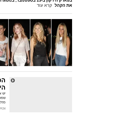
את הקהל
קרא עוד
המ
הי
יש א
שמפר
מזל.
24 13/09/2014