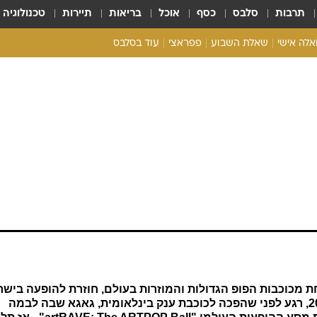
תרבות
סלבס
כסף
אוכל
בריאות
תיירות
טכנולוגיה
ואלה אישי
שאלת השבוע
פפראצי
עוד בסלבס
ריאליטי צ'ק
אונלי פאן
בית המלוכה
כל הכתבות
רכלו לנו
חת מכוכבות הפופ הגדולות והמוזרות בעולם, חוזרת להופעה בישר
אחרי שביקרה בארץ הקודש במהלך 2009, רגע לפני שהפכה לכוכבת ענק בינלאומית, גאגא שבה לבמה