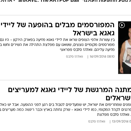
בפארק הירקון ב-13 בספטמבר, במסגרת מסע ההופעות העולמי "ARTPOP Ball
המפורסמים מבלים בהופעה של ליידי
גאגא בישראל
בין עשרות אלפי הצופים שראו את ליידי גאגא מזיעה בפארק הירקון - היו גם
מפורסמים מקומיים נוצצים, ששאגו עם מפלצת התהילה את השירים וחשו ב
מזיעה עליהם. וואלה! סלבס פפראצי
08:10 14/09/2014
וואלה! סלבס
תנה המרגשת של ליידי גאגא למעריצים
שראלים
מנים שמחרימים את ישראל, יש שמעדיפים לטבול בים רגע לפני ההופעה. אבל יש כאל
גנים לקהל המקומי, כמו ליידי גאגא - שרק נחתה בארץ וכבר ריגשה כמה מעריצים ב
 וואלה! סלבס מפלצת
09:
וואלה! סלבס