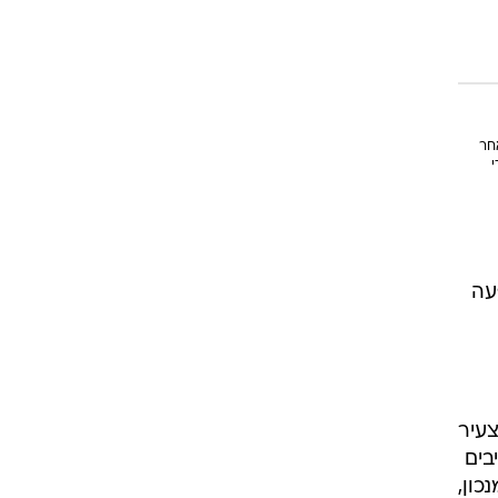
לאחר
י
עה
אך כבר בגילה הצעיר
בים
כון,