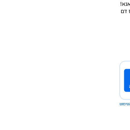
גא!
 דם
שימוש