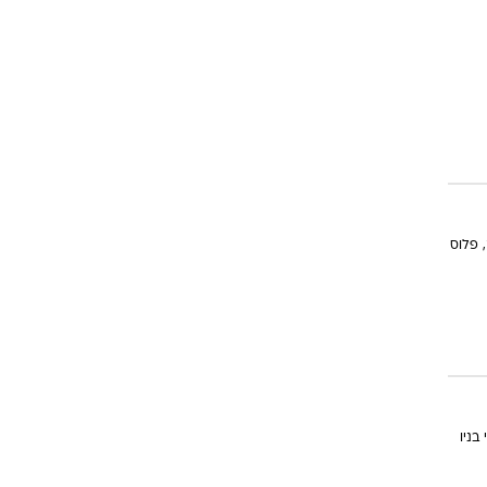
 פלוס
ווי בניו