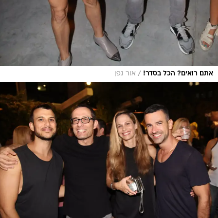
/
אתם רואים? הכל בסדר!
אור גפן