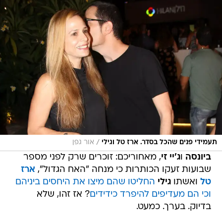
/
תעמידי פנים שהכל בסדר. ארז טל וגילי
אור גפן
ביונסה
ו
ג'יי זי
, מאחוריכם: זוכרים שרק לפני מספר
שבועות זעקו הכותרות כי מנחה "האח הגדול",
ארז
טל
ואשתו
גילי
החליטו שהם מיצו את היחסים ביניהם
וכי הם מעדיפים להיפרד כידידים
? אז זהו, שלא
בדיוק. בערך. כמעט.