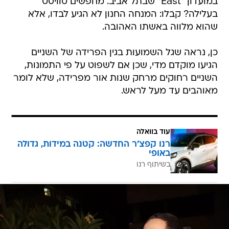
במועדון "East" שבתל אביב. מחפשים טוויסט
בעלילה? קבלו: המנחה החנון לא הגיע לבדו, אלא
שהוא מלווה באשתו האהובה.
כן, נראה שגל השמועות בגין הפרידה של השניים
הגיעו מוקדם מדי, שכן אם לשפוט על פי התמונות,
השניים רחוקים מרחק שנות אור מפרידה, שלא לומר
מאוהבים עד מעל לראש.
עוד בוואלה
רנו קפצ'ר החדשה: קטנה במידות, גדולה
באופי
בשיתוף רנו