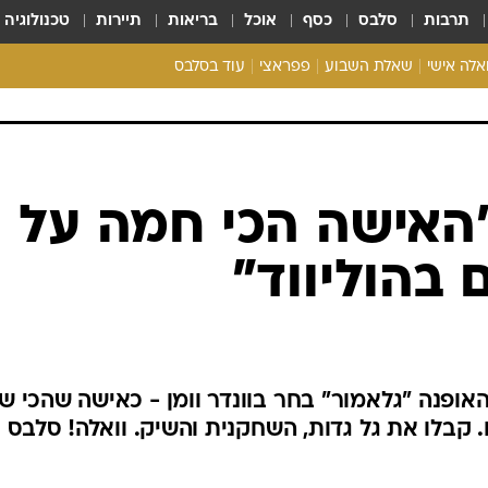
תרבות
סלבס
כסף
אוכל
בריאות
תיירות
טכנולוגיה
ואלה אישי
שאלת השבוע
פפראצי
עוד בסלבס
ריאליטי צ'ק
אונלי פאן
בית המלוכה
כל הכתבות
רכלו לנו
"האישה הכי חמה על