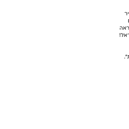
כה
ר
ראה
אל!
.