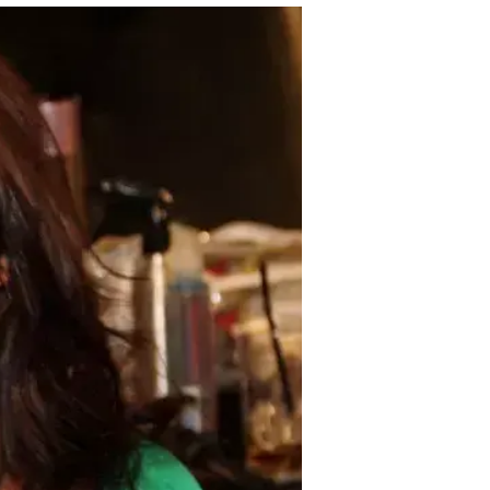
השטיח האדום 
וואלה! סלבס
28.7.2014 / 21:36
אמריקה מאוהבת ובגדול: מגזין ה
לעקוב אחריה על השטיח האדום. 
כבוד