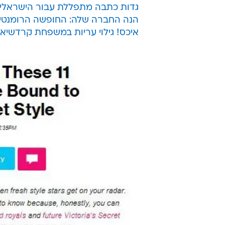
זה די ברור שבקרוב מאוד תזכו לרא
הסיבה: השחקנית הישראלית, שתצלם 
נגד סופרמן" - מתרגלת את תפקידה כ
בשביל לחזק את המעמד שלה כדבר הל
בתור "האישה שהכי מצפים לראות בבכ
עוד סיפורי סלבס?
גדות כתבה מתפללת עבור הישראלים
הנה החברה שלה: החופשה הרומנטי
איכס! גילוי עריות במשפחת קרדשיאן