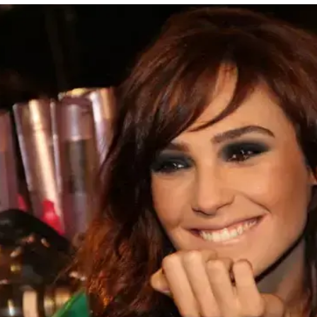
בהוליווד"
אופנה "גלאמור" בחר בוונדר וומן - כאישה שהכי שו
קבלו את גל גדות, השחקנית והשיק. וואלה! סלבס