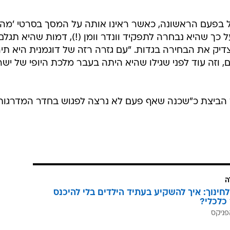
glamour.co
אמור", הציב לאחרונה את גדות במקום הראשון ברשימת
ל השטיח האדום". כן, הבחירה המפתיעה מגיעה תקופה ארו
 (ואפילו לפני חשיפת תמונת דמותה של גדות בסרט),
ת צעירות אחרות, בהן
דקוטה ג'ונסון
(שתגלם את הדמות
ג'יה קופולה
(הנכדה ואחיינתה של, ממשפחת האצולה של
 בפעם הראשונה, כאשר ראינו אותה על המסך בסרטי 'מהי
 כך שהיא נבחרה לתפקיד וונדר וומן (!), דמות שהיא תגלם
דיק את הבחירה בגדות. "עם גזרה רזה של דוגמנית היא תי
, וזה עוד לפני שגילו שהיא היתה בעבר מלכת היופי של ישר
ד הביצת כ"שכנה שאף פעם לא נרצה לפגוש בחדר המדרגות"