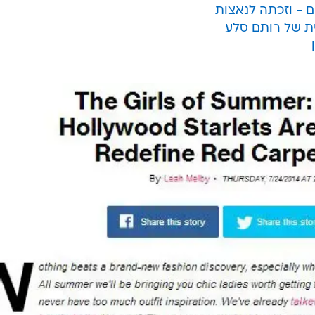
ות את
גל גדות
צועדת על לא מעט שטיחים אדומים בהוליווד.
בקרוב את תפקיד וונדר וומן בסרט ה(מאוד) מדובר "באט
כוכבת נוצצת מן המניין וזוכה לשבחים כבר בימים האלה.
והט הבא - היא אפילו הוכתרה על ידי מגזין אמריקני נח
ורה נוצצת" בהוליווד, כזו עם המון צלמים וסיקור תקשורת
 - וזכתה לנאצות
ת של רותם סלע