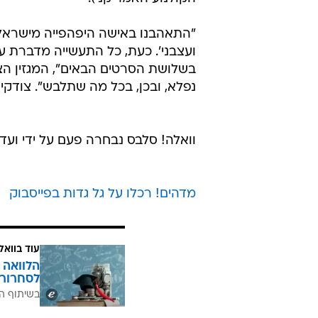
/
ובמקום הראשון, גל גדות ב"גלאמור"
צילום מסך, m
מגזין האופנה האמריקני הנחשב "גל
"הכוכבות הצעירות שילהיבו אותנו ע
לפני שהסרט עתיד לעלות על המסכים
כשמשווים את גדות לסטאריות שיקיו
הראשית בסרטי "50 גוונים של אפור") ו
הקולנוע האמריקני).
"התאהבנו באישה היפהפייה מישראל
ועצבני'. כעת, כל התעשייה מדברת על
בשלושת הסרטים הבאים", המגזין הצ
נפלא, ובכן, בכל מה שתלבש". צודקים
וואלה! סלבס נבחרה פעם על ידי וע