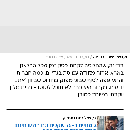
/
ועכשיו ישבן. רודינה
מערכת וואלה, צילום מסך
רודינה, שהחליטה לקחת פסק זמן מכל הבלאגן
בארץ, ארזה מזוודה עמוסת בגדי ים, כמה חברות
והתעופפה לסוף שבוע מפנק ברודוס שביוון (אתם
יודעים, בקרוב היא כבר לא תוכל לטוס) - בבית מלון
יוקרתי במיוחד כמובן.
די, שילמתם מספיק
3 מנויים ב-75 שקלים וגם חודש חינם!