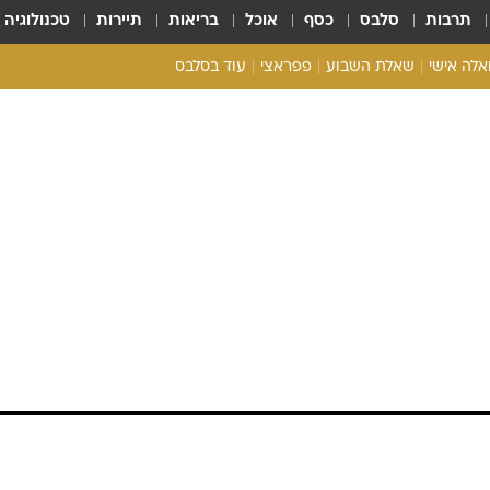
תרבות
סלבס
כסף
אוכל
בריאות
תיירות
טכנולוגיה
ואלה אישי
שאלת השבוע
פפראצי
עוד בסלבס
ריאליטי צ'ק
אונלי פאן
בית המלוכה
כל הכתבות
רכלו לנו