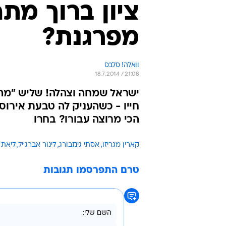
ציון ברוך מת
מפרגנת?
וואלה! סלבס
18.7.2014 / 21:08
ישראל שמחה וצהלה! שליש "מה ק
חייו - כשהעניק לה טבעת אירו
הכי מרוצה עבורו? בחרו
קארין מגריזו
אסתי גינזבורג
לינור אברג'יל
ליאת 
טרם התפרסמו תגובות