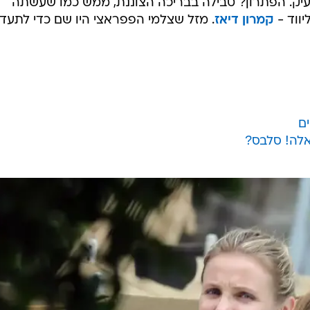
ק. הפתרון? טבילה בבריכה הצוננת, ממש כמו שעשתה
יווד -
קמרון דיאז
. מזל שצלמי הפפראצי היו שם כדי לתעד
ים
אלה! סלבס?