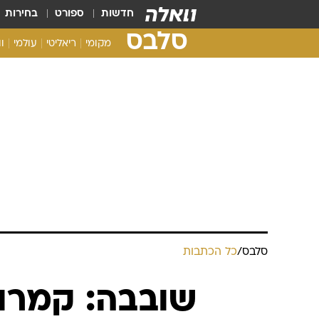
חדשות
ספורט
בחירות
סלבס
מקומי
ריאליטי
עולמי
ו
סלבס
/
כל הכתבות
שובבה: קמרון