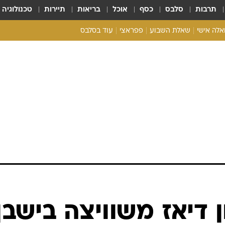
תרבות
סלבס
כסף
אוכל
בריאות
תיירות
טכנולוגיה
ואלה אישי
שאלת השבוע
פפראצי
עוד בסלבס
ריאליטי צ'ק
אונלי פאן
בית המלוכה
כל הכתבות
רכלו לנו
 דיאז משוויצה בישבן