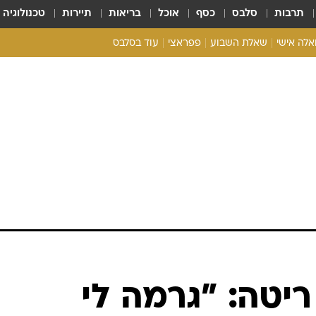
תרבות
סלבס
כסף
אוכל
בריאות
תיירות
טכנולוגיה
ואלה אישי
שאלת השבוע
פפראצי
עוד בסלבס
ריאליטי צ'ק
אונלי פאן
בית המלוכה
כל הכתבות
רכלו לנו
יטה: "גרמה לי