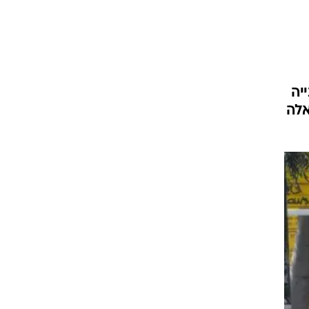
יה
אלה