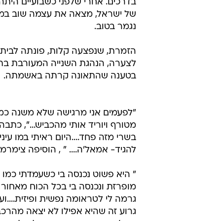
בדרכים. אחרי שלפני כשבועיים היתה
של ישראל, מצאה את עצמה שוב במר
נגמר בטוב.
הזמרת, שנפצעה קלות, פונתה לבית ה
לצערה, הנהגת השנייה המעורבת בת
בטענה שהתאונה קרתה באשמתה.
"לפעמים אני מרגישה שלא משנה כמה א
מטורף ויוריד אותי מהכביש...", כתב
בשרי מזה פחד....היום ראיתי במו ע
להגיד- אמאל'ה.... " , הוסיפה צימ
" היא פשוט נכנסה בי כשעמדתי כמו י
מופרזת ונכנסה בי בכל הכוח מאחור 
גרמה לי לטראומה נפשית ופיזית....
גרוע זה שהיא אפילו לא יצאה מהרכב 