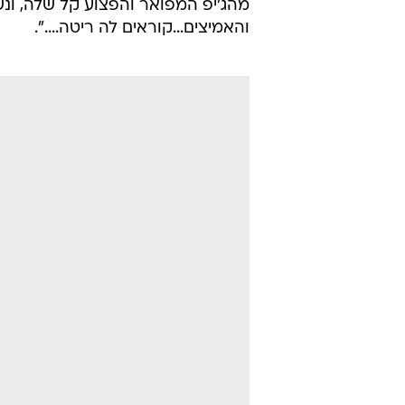
מהג'יפ המפואר והפצוע קל שלה, ונש
והאמיצים...קוראים לה ריטה....".