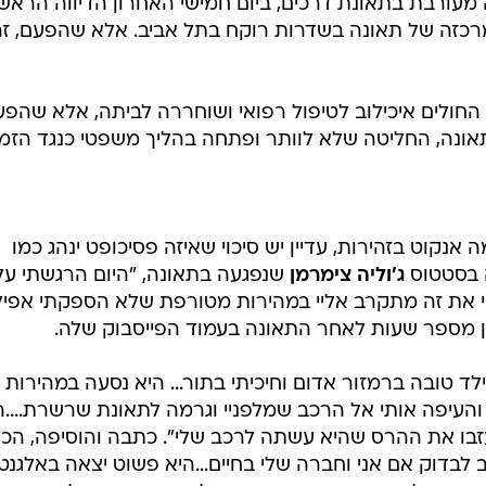
 מעורבת בתאונת דרכים, ביום חמישי האחרון הדיווה הראש
כזה של תאונה בשדרות רוקח בתל אביב. אלא שהפעם, זה
חולים איכילוב לטיפול רפואי ושוחררה לביתה, אלא שהפע
אונה, החליטה שלא לוותר ופתחה בהליך משפטי כנגד הזמ
נקוט בזהירות, עדיין יש סיכוי שאיזה פסיכופט ינהג כמו
ה בסטטוס
ג'וליה צימרמן
שנפגעה בתאונה, "היום הרגשתי על
יניי את זה מתקרב אליי במהירות מטורפת שלא הספקתי אפיל
רמן מספר שעות לאחר התאונה בעמוד הפייסבוק שלה.
לד טובה ברמזור אדום וחיכיתי בתור... היא נסעה במהירות
והעיפה אותי אל הרכב שמלפניי וגרמה לתאונת שרשרת....ה
ועזבו את ההרס שהיא עשתה לרכב שלי". כתבה והוסיפה, הכי
לבדוק אם אני וחברה שלי בחיים...היא פשוט יצאה באלגנטי