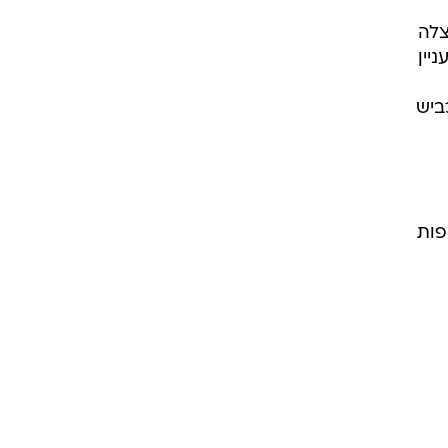
צלה
יין
ביש
פות