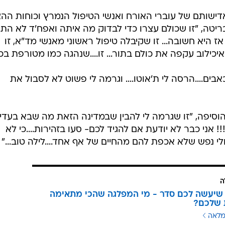
דישותם של עוברי האורח ואנשי הטיפול הנמרץ וכוחות הה
יטה, "זו שכולם עצרו כדי לבדוק מה איתה ואפח'ד לא התענ
ז היא חשובה... זו שקיבלה טיפול ראשוני מאנשי מד"א, זו
יכילוב עקפה את כולם בתור... זו....שנהגה כמו מטורפת בכ
אבים....הרסה לי ת'אוטו.... וגרמה לי פשוט לא לסבול את
וסיפה, "זו שגרמה לי להבין שבמדינה הזאת מה שבא בעדי
 אני כבר לא יודעת אם להגיד לכם- סעו בזהירות....כי לא
חולי נפש שלא אכפת להם מהחיים של אף אחד....לילה טוב..."
ה
שיעשה לכם סדר - מי המפלגה שהכי מתאימה
 שלכם?
מלאה