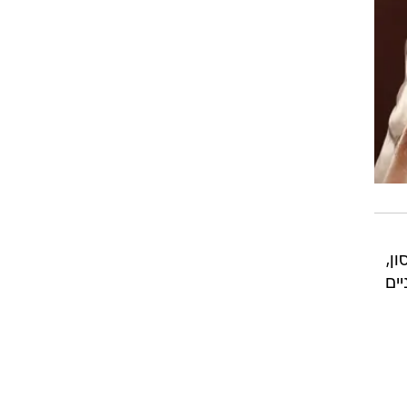
ן,
ים