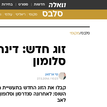
חדשות
ספורט
בחירות
סלבס
מקומי
ריאליטי
עולמי
ו
סלבס
/
מקומי
זוג חדש: דינה
סלומון
שי ארזואן
27.5.2014 / 10:23
קבלו את הזוג החדש בתעשיית הבי
השוס: לאחרונה סנדרסון וסלומו
לאב