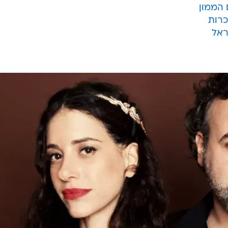
הממון
כרות
ראל