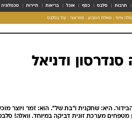
תרבות
סלבס
כסף
אוכל
בריאות
תיירות
טכנולוגיה
ואלה אישי
שאלת השבוע
פפראצי
עוד בסלבס
ריאליטי צ'ק
אונלי פאן
בית המלוכה
כל הכתבות
 סנדרסון ודניאל
רכלו לנו
דור. היא: שחקנית ו"בת של". הוא: זמר ויוצר מוכש
ן מטפחים מערכת זוגית דביקה במיוחד. וואלה! סלבס