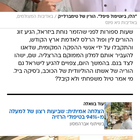
/
"הלו, ביוטיפול פיפל". הורין של טימברלייק
באדיבות המצולמים,
באדיבות גיא פינס
שעות ספורות לפני שהזמר נוחת ביזראל, הגיע זוג
ההורים לין ופול הרלס לאדמת ארץ הקודש,
והתקבלו על ידי אנשי ההפקה המקומית, שדאגו
להעביר אותם למלון הממוקם בהרצליה. שם, ישהו
לצד בנם. בהמשך היום, צפויים להגיע לישראל גם
הוריה של אשתו ההוליוודית של הכוכב, ג'סיקה ביל.
מי אמר טיול משפחתי ולא קיבל?
עוד בוואלה
הצלחה אמיתית: שביעות רצון של למעלה
מ-94% בטיפולי הרזיה
בשיתוף אברהמסון