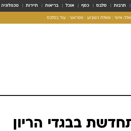
תרבות
סלבס
כסף
אוכל
בריאות
תיירות
טכנולוגיה
ואלה אישי
שאלת השבוע
פפראצי
עוד בסלבס
ריאליטי צ'ק
אונלי פאן
בית המלוכה
כל הכתבות
רכלו לנו
חדשת בבגדי הריון