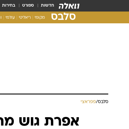
חדשות
ספורט
בחירות
סלבס
מקומי
ריאליטי
עולמי
ו
סלבס
/
פפראצי
אפרת גוש מת