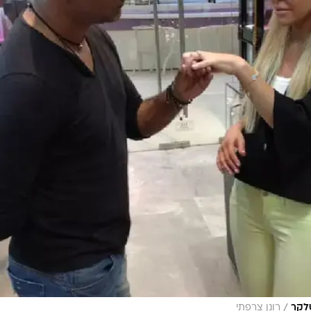
/
טלקר
רונן צרפתי