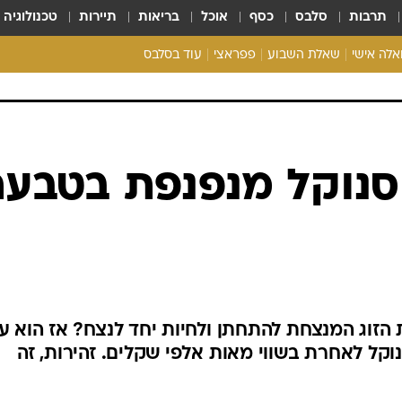
תרבות
סלבס
כסף
אוכל
בריאות
תיירות
טכנולוגיה
ואלה אישי
שאלת השבוע
פפראצי
עוד בסלבס
ריאליטי צ'ק
אונלי פאן
בית המלוכה
כל הכתבות
ר סנוקל מנפנפת בטבע
רכלו לנו
הזוג המנצחת להתחתן ולחיות יחד לנצח? אז הוא 
קל לאחרת בשווי מאות אלפי שקלים. זהירות, זה