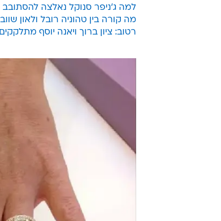
למה ג'ניפר סנוקל נאלצה להסתובב
מה קורה בין טהוניה רובל ולאון שווב
רטוב: ציון ברוך ויאנה יוסף מתלקקים