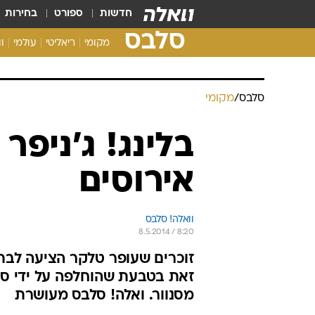
חדשות
ספורט
בחירות
סלבס
מקומי
ריאליטי
עולמי
ו
סלבס
/
מקומי
בלינג! ג'ניפ
אירוסים
וואלה! סלבס
8.5.2014 / 8:20
זוכרים שעופר טלקר הציעה לבת 
זאת בטבעת שהוחלפה על ידי סנו
מסנוור. ואלה! סלבס מעושרת