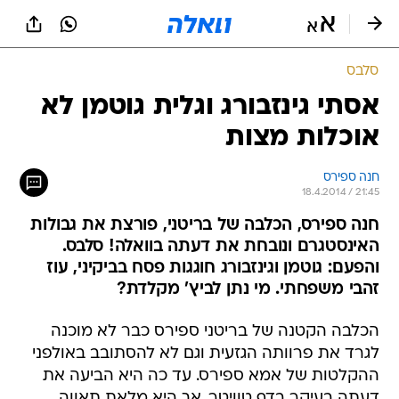
סלבס
אסתי גינזבורג וגלית גוטמן לא
אוכלות מצות
חנה ספירס
18.4.2014 / 21:45
חנה ספירס, הכלבה של בריטני, פורצת את גבולות
האינסטגרם ונובחת את דעתה בוואלה! סלבס.
והפעם: גוטמן וגינזבורג חוגגות פסח בביקיני, עוז
זהבי משפחתי. מי נתן לביץ' מקלדת?
הכלבה הקטנה של בריטני ספירס כבר לא מוכנה
לגרד את פרוותה הגזעית וגם לא להסתובב באולפני
ההקלטות של אמא ספירס. עד כה היא הביעה את
דעתה בעיקר בדף טוויטר, אך היא מלאת תאווה