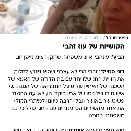
/
ג'ניפר סנוקל
צילום מסך, אינסטגרם
הקושיות של עוז זהבי
הביץ'
: עוזהבי, איש משפחה, שחקן רציני, זייפן חג.
דוגי סטייל
? זהבי הכי לא עצבני שהוא נאלץ לחלוק
את חוויית החג שלו יחד עם בת הדודה של האמא של
השכנה של האחיין של פועל התברואה של הגננת של
איש סודו של גיסו של אביו היקר. הו, לא. עוז החמוד
פשוט שר באושר (ובלי הרבה כיוונון למיתרי הקול)
את אחד מהשירים הכי מזוהים עם החג  כולל כל בני
משפחתו החמה.
חנה ספירס היתה אומרת
: מה שנשתנה, הוא החיוך