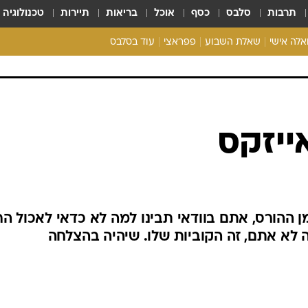
תרבות
סלבס
כסף
אוכל
בריאות
תיירות
טכנולוגיה
ואלה אישי
שאלת השבוע
פפראצי
עוד בסלבס
ריאליטי צ'ק
אונלי פאן
בית המלוכה
כל הכתבות
ייזקס
רכלו לנו
 ההורס, אתם בוודאי תבינו למה לא כדאי לאכול ה
 לא אתם, זה הקוביות שלו. שיהיה בהצלחה