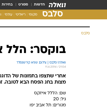
חדשות
ספורט
בחירות
סלבס
מקומי
ריאליטי
עולמי
ו
סלבס
בוקסר: הלל א
וואלה! סלבס | צילום: שגיא קירשנפלד
11.4.2014 / 21:04
אחרי שתצפו בתמונות של הדוגמן
מצות בחג הפסח הבא לטובה. זה
שם: הללל אייזקס
גיל: 20
מגורים: תל אביב יפו