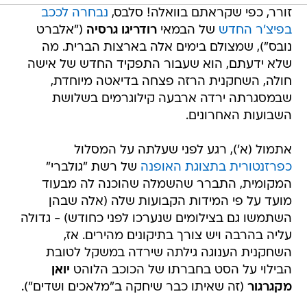
זורר, כפי שקראתם בוואלה! סלבס,
נבחרה לככב
בפיצ'ר החדש
של הבמאי
רודריגו גרסיה
("אלברט
נובס"), שמצולם בימים אלה בארצות הברית. מה
שלא ידעתם, הוא שעבור התפקיד החדש של אישה
חולה, השחקנית הרזה פצחה בדיאטה מיוחדת,
שבמסגרתה ירדה ארבעה קילוגרמים בשלושת
השבועות האחרונים.
אתמול (א'), רגע לפני שעלתה על המסלול
כפרזנטורית בתצוגת האופנה
של רשת "גולברי"
המקומית, התברר שהשמלה שהוכנה לה מבעוד
מועד על פי המידות הקבועות שלה (אלה שבהן
השתמשו גם בצילומים שנערכו לפני כחודש) - גדולה
עליה בהרבה ויש צורך בתיקונים מהירים. אז,
השחקנית הענוגה גילתה שירדה במשקל לטובת
הבילוי על הסט בחברתו של הכוכב הלוהט
יואן
מקגרגור
(זה שאיתו כבר שיחקה ב"מלאכים ושדים").