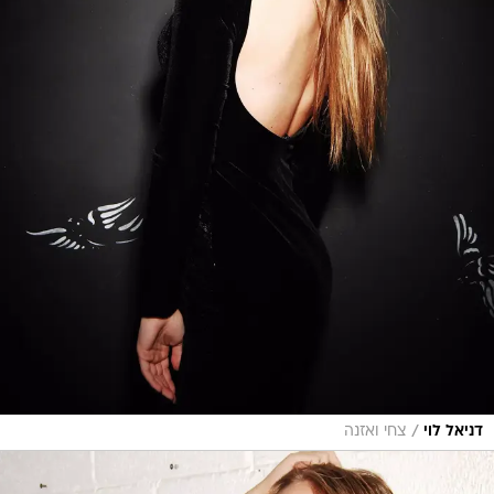
/
דניאל לוי
צחי ואזנה