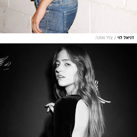
/
דניאל לוי
צחי ואזנה