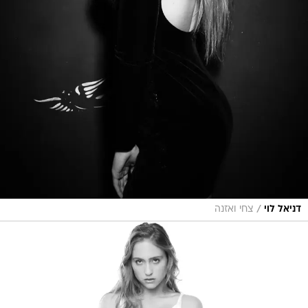
/
דניאל לוי
צחי ואזנה