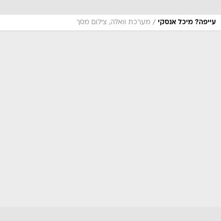
/
עייפה? מיכל אנסקי
מערכת וואלה, צילום מסך