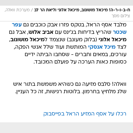
/
ח-ב-ו-ר-ה! מיכאל מושונוב, מיכאל אלוני וליאת הר לב
מערכת וואלה,
צילום מסך
מלבד אסף הראל, בטקס פזרו אבק כוכבים גם
עפר
שכטר
שהריץ בדיחות בג'ינס עם
אביב אלוש
, אבל גם
מיכאל אלוני
(בלוק מעונב) שנצמד ל
מיכאל מושונוב
,
לצד
מיכל אנסקי
המותשת ועוד שלל אנשי הפקה,
עורכים, במאים וחברים - שסחבו הביתה ידיים
כסופות כאות הערכה על פועלם המכובד.
וואלה! סלבס מזיעה גם כשהיא משמשת בתור איש
שלג מלחיץ בחרמון. בלוטות רגישות, זה כל העניין.
רכלו על אסף המזיע הראל בפייסבוק