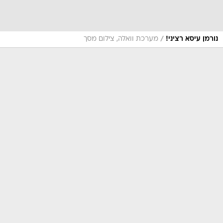
/
נורמן עיסא רציני!
מערכת וואלה, צילום מסך