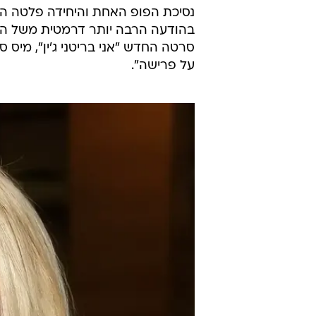
פרישה"
שירות וואלה! סלבס
23.12.2013 / 12:01
בשבוע שעבר היה זה ג'סטין ביב
תורה של ספירס. האם מדובר בט
וואלה! סלבס הס
נסיכת הפופ האחת והיחידה פלטה 
בהודעה הרבה יותר דרמטית משל הבי
סרטה החדש "אני בריטני ג'ין", מיס 
על פרישה".