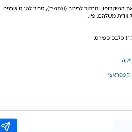
 עתידית, שכפי הנראה אך ורק תורמת לקידום הפרויקטים 
ן שלי לעשות את מה שאני עושה", הרגיעה הזמרת את ערוץ
לד נוסף, אחזור ללואיזיאנה, אני מתגעגעת לאנשים, לאוכל  ה
 המיקרופון ותחזור לביתה (ולתמיד), סביר להניח שבניה  ש
יוודית משלהם. פיו.
לה! סלבס ספירס.
יקה