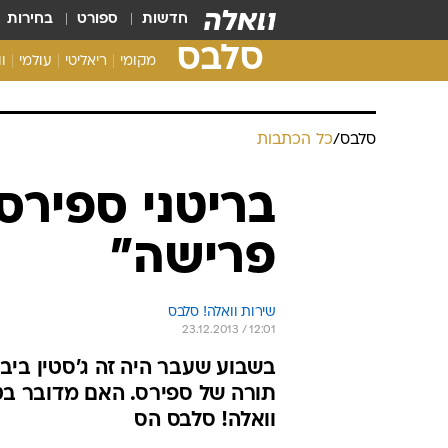
חדשות
ספורט
בחירות
סלבס
מקומי
ריאליטי
עולמי
ו
סלבס
/
כל הכתבות
בריטני ספירס