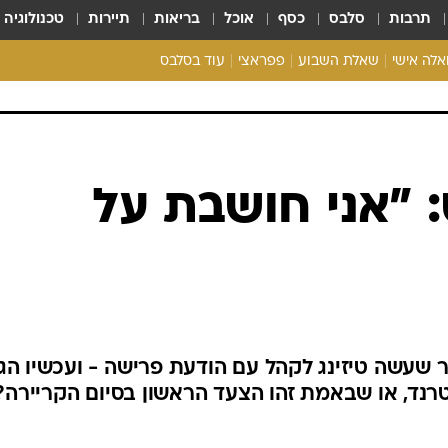
תרבות
סלבס
כסף
אוכל
בריאות
תיירות
טכנולוגיה
ואלה אישי
שאלת השבוע
פפראצי
עוד בסלבס
ריאליטי צ'ק
אונלי פאן
בית המלוכה
כל הכתבות
רכלו לנו
: "אני חושבת על