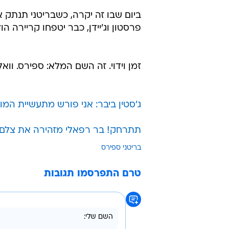
/
אל תלכי. בריטני ספירס
GettyImages
מזועזעים? אל תהיו. מדובר בהצהרה
ספירס. "חשבתי על זה. כרגע זה הזמ
E!", אך חזרה לזעזע ב"אם יהיה לי י
שם מאוד פשוט".
ביום שבו זה יקרה, כשבריטני תנתק את
פרסטון וג'יידן, כבר יטפחו קריירה הול
זמן וידוי. זה השם המלא: ספירס. ווא
ג'סטין ביבר: אני פורש מתעשיית המוז