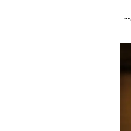
יע
בת