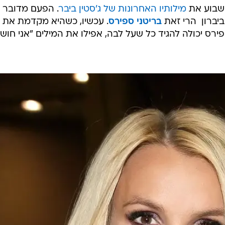
ר שעשה טיזינג לקהל עם הודעת פרישה - ועכשיו הג
רנד, או שבאמת זהו הצעד הראשון בסיום הקריירה?
השבוע את
מילותיו האחרונות של ג'סטין ביבר
. הפעם מדובר
ברון  הרי זאת
בריטני ספירס
. עכשיו, כשהיא מקדמת את
ספירס יכולה להגיד כל שעל לבה, אפילו את המילים "אני חוש