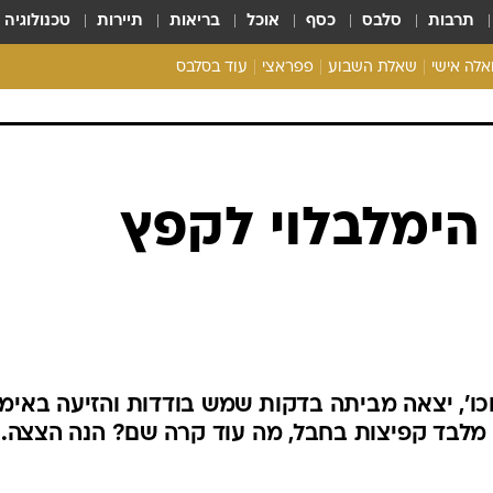
תרבות
סלבס
כסף
אוכל
בריאות
תיירות
טכנולוגיה
ואלה אישי
שאלת השבוע
פפראצי
עוד בסלבס
ריאליטי צ'ק
אונלי פאן
בית המלוכה
כל הכתבות
רכלו לנו
הימלבלוי לקפץ