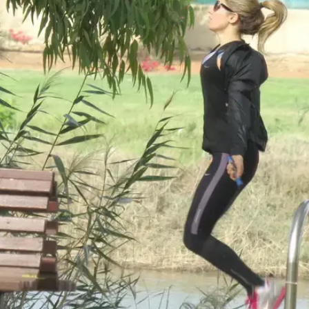
 חבל!) וזיעה. הימלבלוי עמדה בקצב האימון והצליחה לא
. כשכבר הרגישו כל שריר ושריר בגוף, הליידיז פנו לשיחת