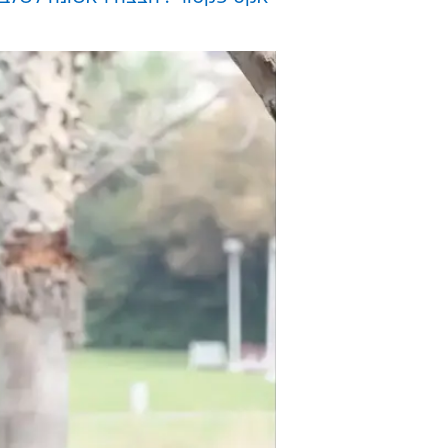
וואלה! סלבס מקפצת את כל הדרך ל
אמא'לה! מי הפחיד את עדי הימלבלוי
גסטין ביבר: אני פורש מתעשיית המוזי
"אקס פקטור": הצצה ראשונה לשלב 