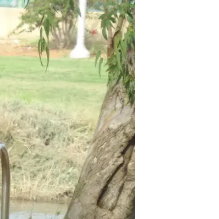
/
אצא לי החוצה. עדי הימלבלוי
ראובן שניידר
לאן זה הגיע? הרבה מאוד קפיצות (על
להישבר, למרות מערבולות החום והקור
ודא והמשיכו בשלהן, בנפרד.