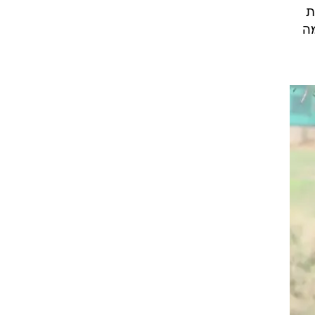
ן
ת
מה