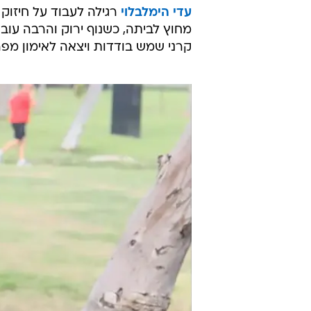
בפארק?
וואלה! סלבס | צילום: ראובן שניידר
18.12.2013 / 22:04
השחקנית-פרזנטורית-דוגמנית-וכ
מפרך עם מדריכת כושר צמודה. 
וואלה! סלבס ג'ים
עדי הימלבלוי
רגילה לעבוד על חיזוק 
מחוץ לביתה, כשנוף ירוק והרבה עוב
קרני שמש בודדות ויצאה לאימון מפר