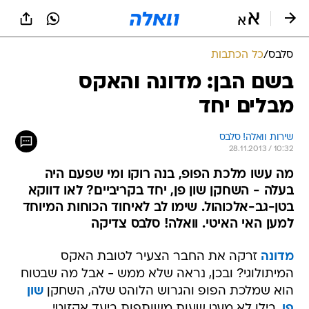
סלבס
/
כל הכתבות
בשם הבן: מדונה והאקס
מבלים יחד
שירות וואלה! סלבס
28.11.2013 / 10:32
מה עשו מלכת הפופ, בנה רוקו ומי שפעם היה
בעלה - השחקן שון פן, יחד בקריביים? לאו דווקא
בטן-גב-אלכוהול. שימו לב לאיחוד הכוחות המיוחד
למען האי האיטי. וואלה! סלבס צדיקה
מדונה
זרקה את החבר הצעיר לטובת האקס
המיתולוגי? ובכן, נראה שלא ממש - אבל מה שבטוח
הוא שמלכת הפופ והגרוש הלוהט שלה, השחקן
שון
פן
, בילו לא מעט שעות משותפות ביעד אקזוטי