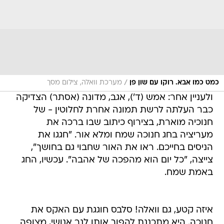
/
כמט כמו אבא. רוקו עם שון פן
מערכת וואלה, צילום מסך
ולעניין אחר: אמש (ד'), אגב, מדונה (אסתר) הצדיקה
כבר העלתה לרשת תמונה אחרת לחלוטין - של
חנוכיה מוארת, בצירוף כיתוב שבו ברכה את
מעריציה בחג חנוכה שמח ומלא אור. "חגגו את
הניסים בחייכם. ראו את האור שחבוי גם בחושך",
צייצה, "כל יום הוא מהפכה של אהבה". עכשיו, החג
באמת שמח.
איזה קטע, גם וואלה! סלבס חוגגת עם האקס את
חנוכה. היא מתכננת להפוך אותו לנר אנושי, מצופה