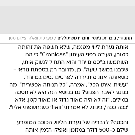
/
תתבגרי, ביברית. ג'סטין וחבריו משתוללים
מערכת וואלה, צילום מסך
אותה נערת ליווי מפנמה, שלא חשפה את זהותה
כמובן, העידה בפני העיתון "Cronicas" כי הם
השתמשו ב"סמים יחד והוא התחיל לנשק אותי,
שכבנו במשך שעה". כן, מדובר רק בספתח נוראי -
כשאותה אנונימית ירדה לפרטים גסים במיוחד.
"עשיתי איתו הכל", אמרה, "כל תנוחה אפשרית". מה
בנוגע לאיבר הצנוע? גם בנושא הזה היא לא חסכה
במילים, "זה לא היה מאוד גדול או מאוד קטן, אלא
'ככה ככה', בינוני. לא אמרתי 'וואו!' כשנחשפתי אליו".
והכסף? לדבריה של נערת הליווי, הכוכב המופרע
שילם כ-500 דולר במזומן ואפילו הזמין אותה