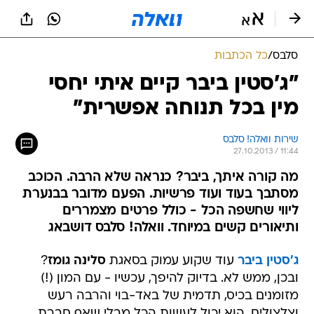
סלבס
/
כל הכתבות
"ג'סטין ביבר קיים איתי יחסי
מין בכל תנוחה אפשרית"
שירות וואלה! סלבס
27.10.2013 / 11:44
מה קורה איתך, ביבר? כנראה שלא הרבה. הכוכב
מסתבך בעוד ועוד פרשיות. הפעם מדובר בבנערת
ליווי שחשפה הכל - כולל פרטים מצמררים
ותיאורים קשים במיוחד. וואלה! סלבס דושבאג
ג'סטין ביבר
עוד שקוע עמוק בסאגת
סלינה גומז
?
ובכן, ממש לא. בדיוק להיפך, עכשיו - עם המון (!)
מזומנים בכיס, תדמית של באד-בוי והרבה רעש
וצלצולים, הוא יכול לעשות הכל מבלי שאף חברת