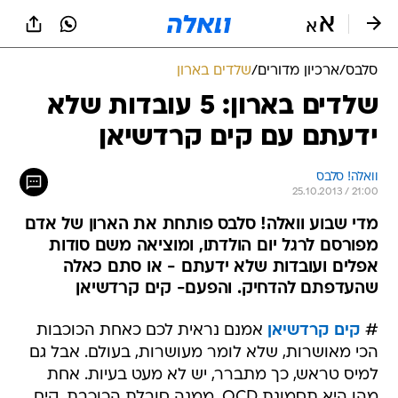
סלבס
/
ארכיון מדורים
/
שלדים בארון
שלדים בארון: 5 עובדות שלא
ידעתם עם קים קרדשיאן
וואלה! סלבס
25.10.2013 / 21:00
מדי שבוע וואלה! סלבס פותחת את הארון של אדם
מפורסם לרגל יום הולדתו, ומוציאה משם סודות
אפלים ועובדות שלא ידעתם - או סתם כאלה
שהעדפתם להדחיק. והפעם- קים קרדשיאן
#
קים קרדשיאן
אמנם נראית לכם כאחת הכוכבות
הכי מאושרות, שלא לומר מעושרות, בעולם. אבל גם
למיס טראש, כך מתברר, יש לא מעט בעיות. אחת
מהן היא תסמונת OCD, ממנה סובלת הכוכבת. קים