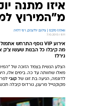
איזו מתנה יו
מ"המירוץ למי
וואלה! סלבס | צילום: יח"צנים, רפי דלויה
7.10.2013 / 8:11
אירוע VIP נוסף התרחש א
מה קיבלו כל הבנות שעשו צ'ק אי
גירלז
הצלע הנשית בצמד הזוכה של "המירוץ
מאלו שחוותה עד כה. בימים אלו, היא
לדוגמה, הגיעה בת זוגו של
קובי
לפרימ
מקוקטייל מרענן, גורדוס קיבלה תכש