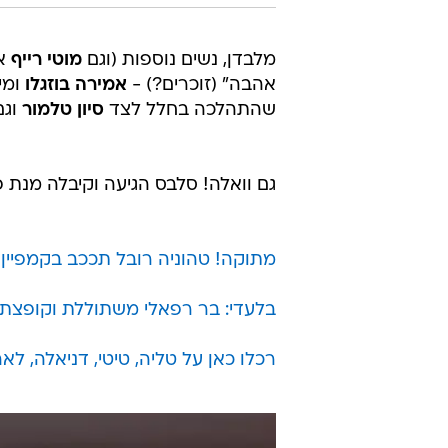
מלבדן, נשים נוספות (וגם
מוטי רייף
אח
אהבה" (זוכרים?) -
אמירה בוזגלו
ומי
שהתהלכה בחלל לצד
סיון טלמור
וגם
גם וואלה! סלבס הגיעה וקיבלה מנת פ
מתוקה! טהוניה רובל תככב בקמפיין
בלעדי: בר רפאלי משתוללת וקופצת 
רכלו כאן על טליה, טיטי, דניאלה, לאה 