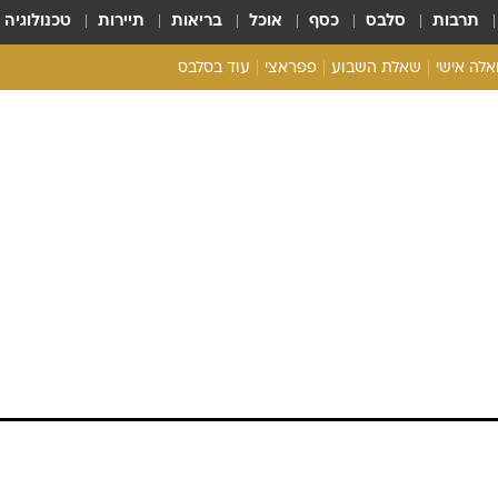
תרבות
סלבס
כסף
אוכל
בריאות
תיירות
טכנולוגיה
ואלה אישי
שאלת השבוע
פפראצי
עוד בסלבס
ריאליטי צ'ק
אונלי פאן
בית המלוכה
כל הכתבות
רכלו לנו