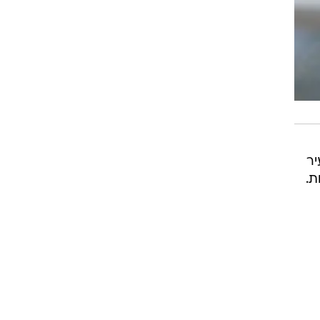
יר
ת.