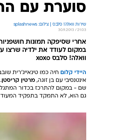
סוערת עם הח
שירות וואלה! סלבס | צילום: splashnews
30.9.2013 / 21:03
אחרי שסיפקה תמונות חושפניות
במקום לעודד את ילדיה שרצו על
וואלה! סלבס xoxo
היידי קלום
חיה כמו טינאייג'רית שו
אינטנסיבי עם בן זוגה,
מרטין קריסטן
.
שם - במקום להתרכז בכדור המתגלג
גם הוא, לא התמקד בתפקיד המעודד 