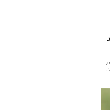
.
,
.