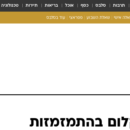
תרבות
סלבס
כסף
אוכל
בריאות
תיירות
טכנולוגיה
ואלה אישי
שאלת השבוע
פפראצי
עוד בסלבס
ריאליטי צ'ק
אונלי פאן
בית המלוכה
כל הכתבות
רכלו לנו
קלום בהתמזמזות