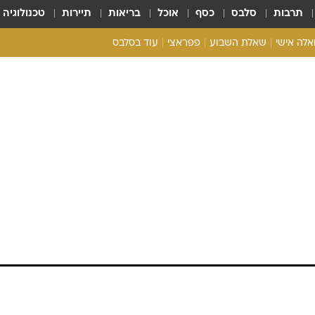
תרבות
סלבס
כסף
אוכל
בריאות
תיירות
טכנולוגיה
ואלה אישי
שאלת השבוע
פפראצי
עוד בסלבס
ריאליטי צ'ק
אונלי פאן
בית המלוכה
כל הכתבות
רכלו לנו