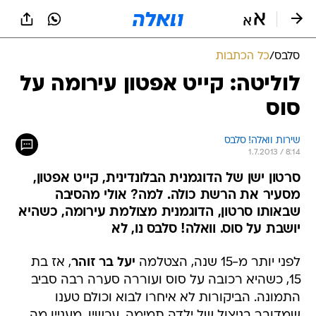
סלבס
/
כל הכתבות
לוליטה: קייט אפטון עירומה על
סוס
שירות וואלה! סלבס
1.7.2013 / 8:14
סרטון ישן של הדוגמנית הבלונדינית, קייט אפטון,
מסעיר את הרשת כולה. למה? אולי מהסיבה
שבאותו סרטון, הדוגמנית מצולמת עירומה, כשהיא
יושבת על סוס. וואלה! סלבס נו, לא
לפני יותר מ-15 שנה, הצטלמה
יעל בר זוהר
, אז בת
15, כשהיא רכובה על סוס ועוררה סערה רבה סביב
התמונה. הביקורות לא איחרו לבוא וכולם טענו
שמדובר בניצול של ילדה תמימה. עכשיו, מעניין מה