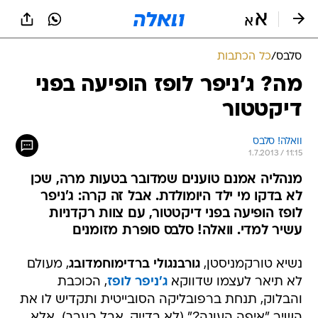
סלבס
/
כל הכתבות
מה? ג'ניפר לופז הופיעה בפני
דיקטטור
וואלה! סלבס
1.7.2013 / 11:15
מנהליה אמנם טוענים שמדובר בטעות מרה, שכן
לא בדקו מי ילד היומולדת. אבל זה קרה: ג'ניפר
לופז הופיעה בפני דיקטטור, עם צוות רקדניות
עשיר למדי. וואלה! סלבס סופרת מזומנים
נשיא טורקמניסטן,
גורבנגולי ברדימוחמדובג
, מעולם
לא תיאר לעצמו שדווקא
ג'ניפר לופז
, הכוכבת
והבלוק, תנחת ברפובליקה הסובייטית ותקדיש לו את
השיר "איפה העוגה?" (לא בדיוק, אבל בערך)  אלא