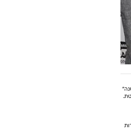
נה"
טת.
ות