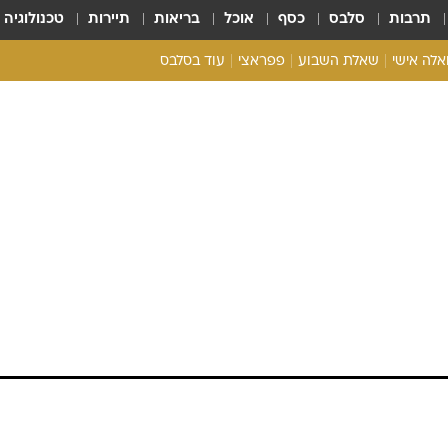
תרבות
סלבס
כסף
אוכל
בריאות
תיירות
טכנולוגיה
ואלה אישי
שאלת השבוע
פפראצי
עוד בסלבס
ריאליטי צ'ק
אונלי פאן
בית המלוכה
כל הכתבות
רכלו לנו