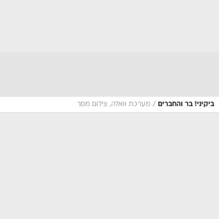
/
ביקיני! בר והחברים
מערכת וואלה, צילום מסך