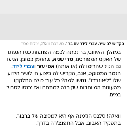
/
הקדיש לה שיר. עברי לידר עם בר
מערכת וואלה, צילום מסך
במהלך האיוונט, בר זכתה לכמה הפתעות כמו הגעתו
של האקס המפורסם,
טדי שגיא
, שהוזמן כמובן. הגיעו
גם הגייז שהרימו לה (או אותה)
אסי עזר
ו
עברי לידר
.
הזמר המסוקס, אגב, הקדיש לה ביצוע חי לשיר הידוע
שלו "ליאונרדו". נחשו למה? כל עוד כולם התלקקו
מהעוגות המיוחדות שקיבלה למתחם ואז נכנסו לטבול
במים.
וואלה! סלבס הוזמנה אף היא למסיבה של ברבור,
בתפקיד האבוב, אבל התפנצ'רה בדרך.