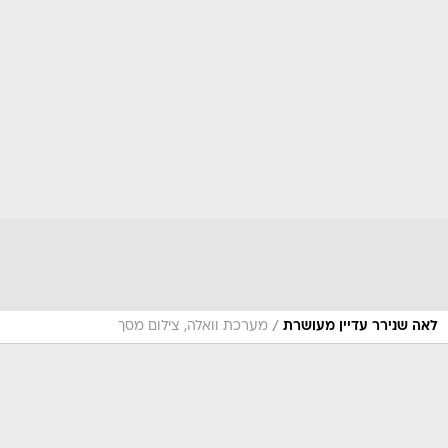
/
לאה שנירר עדיין מעושרת
מערכת וואלה, צילום מסך