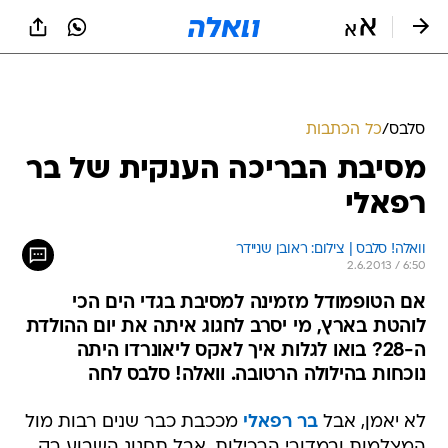
סלבס
/
כל הכתבות
מסיבת הבריכה הענקית של בר
רפאלי
וואלה! סלבס | צילום: ראובן שניידר
2.6.2013 / 6:50
אם הטופמודל מזמינה למסיבת בגדי הים הכי
לוהטת בארץ, מי יסרב לחגוג איתה את יום ההולדת
ה-28? בואו לגלות איך לאקס ליאונרדו היתה
נוכחות בהילולה הרטובה. וואלה! סלבס לחה
לא יאמן, אבל
בר רפאלי
מככבת כבר שנים רבות מול
המצלמות ובמדורי הרכילות, אבל תחגוג השבוע רק
28 אביבים לוהטים במיוחד לחייה. כמו בכל שנה,
הטופמודל ערכה מסיבת בריכה מסורתית כולל ביקיני