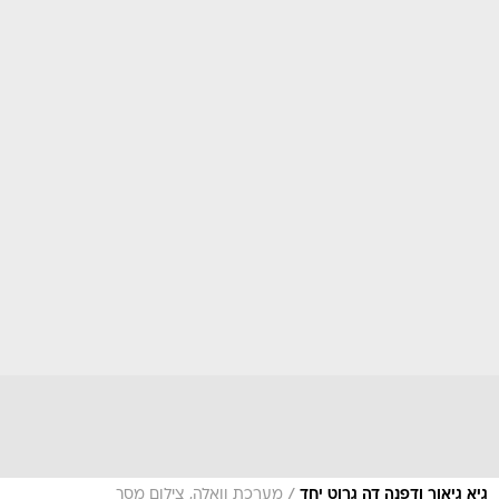
/
גיא גיאור ודפנה דה גרוט יחד
מערכת וואלה, צילום מסך