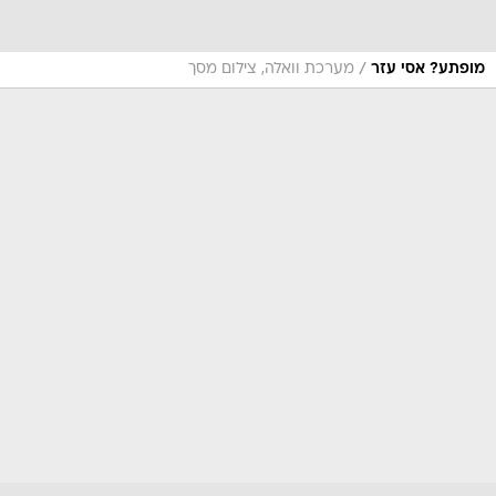
/
מופתע? אסי עזר
מערכת וואלה, צילום מסך