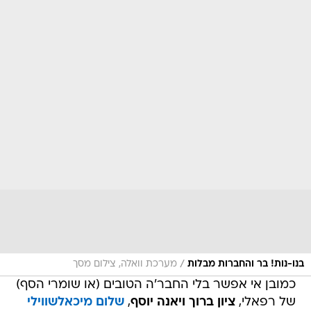
/
בנו-נות! בר והחברות מבלות
מערכת וואלה, צילום מסך
כמובן אי אפשר בלי החבר'ה הטובים (או שומרי הסף)
של רפאלי,
ציון ברוך ויאנה יוסף
,
שלום מיכאלשווילי
עם
ענבל שלווי
ו
אסי ישראלוף
עם אשתו
אפרת
.
בנוסף, היו שם גם
מוטי רייף
עם
שלי גפני
ו
שירלי