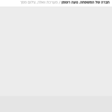
/
יא! תראו מה הבאנו לה
מערכת וואלה, צילום מסך