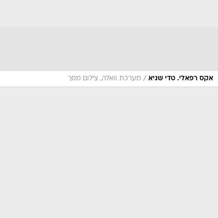
/
אקס רפאלי. טדי שגיא
מערכת וואלה, צילום מסך