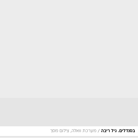
/
בסנדלים. גיל ריבה
מערכת וואלה, צילום מסך