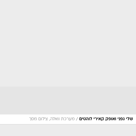
/
שלי גפני ואופק קאירי לוהטים
מערכת וואלה, צילום מסך