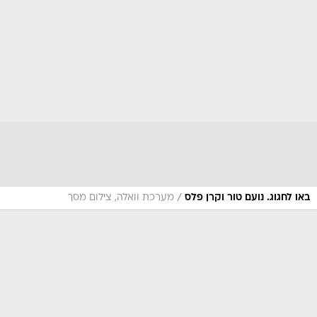
/
באו לחגוג. נועם טור וקרן פלס
מערכת וואלה, צילום מסך