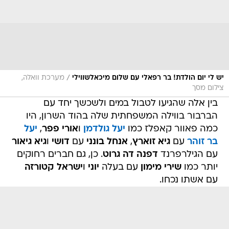
/
יש לי יום הולדת! בר רפאלי עם שלום מיכאלשווילי
מערכת וואלה,
צילום מסך
בין אלה שהגיעו לטבול במים ולשכשך יחד עם
הברבור בווילה המשפחתית שלה בהוד השרון, היו
כמה פאוור קאפלז כמו
יעל גולדמן
ו
אורי פפר
,
יעל
בר זוהר
עם
גיא זוארץ
,
אנחל בונני
עם
דושי
ו
גיא גיאור
עם הגילרפרנד
דפנה דה גרוט
. כן, גם חברים רחוקים
יותר כמו
שירי מימון
עם בעלה
יוני
ו
ישראל קטורזה
עם אשתו נכחו.