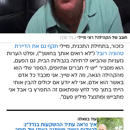
/
חובב של הקהילה? רוני מיילי
ניר פקין
כזכור, בתחילת התכנית, מיילי
תקף גם את הדיירת
טהוניה רובל
("לא רואים אותך בחושך"), ופלט הערות
גזעניות שהביאו לרתיחה בגבולות הבית. גם הפעם,
הוא מסביר "יש לי חברים אתיופים, הספר שלי הוא
מהקהילה הגאה, וזה לא שייך. אני מכבד כל אדם
באשר הוא אדם, אני לא יודע אם יכולים להבין אותי
הייתי בתוך סיר לחץ שפתאום זה התפרץ בי אבל אני
מתבייש ומתנצל מיליון פעם".
עוד בוואלה
איך נראה עתיד ההשקעות בנדל"ן: