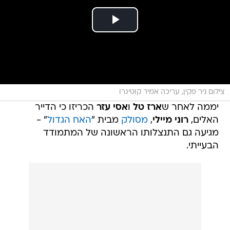
צילום ניר פקין, עריכה אמיר קוטיגרו
יממה לאחר ש
ארז טל
ו
אסי עזר
הכריזו כי הדייר
האלים,
רוני מיילי
,
מסולק
מבית "
האח הגדול
" -
מגיעה גם התנצלותו הראשונה של המתמודד
הבעייתי.