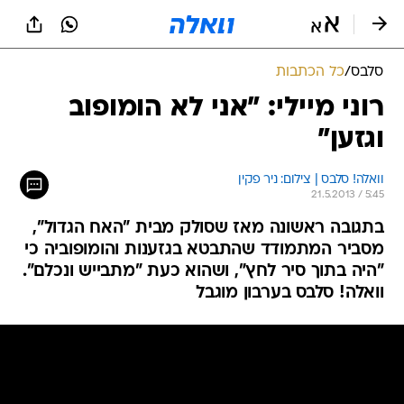
סלבס
/
כל הכתבות
רוני מיילי: "אני לא הומופוב
וגזען"
וואלה! סלבס | צילום: ניר פקין
21.5.2013 / 5:45
בתגובה ראשונה מאז שסולק מבית "האח הגדול",
מסביר המתמודד שהתבטא בגזענות והומופוביה כי
"היה בתוך סיר לחץ", ושהוא כעת "מתבייש ונכלם".
וואלה! סלבס בערבון מוגבל