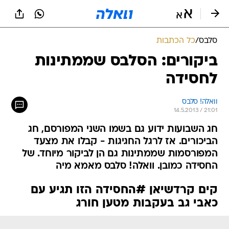
סלבס
/
כל הכתבות
ביקורים: הסלבס שממתינות
לחסידה
וואלה! סלבס
14.5.2013 / 21:01
חג השבועות ידוע גם בשמו השני המפורסם, חג
הביכורים. אז לרגל החגיגות - קבלו את מצעד
המפורסמות שממתינות גם הן לביקור מיוחד. של
החסידה כמובן. וואלה! סלבס מאמא מיה
קים קרדשיאן #החסידה הזו תגיע עם
כאבי גב בעקבות מטען חורג