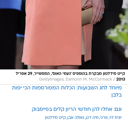
קייט מידלטון מבקרת בהוספיס 'נעמי האוס', המפשייר, 29 אפריל
/
GettyImages, Eamonn M. McCormack
2013
מיוחד לחג השבועות: הכלות המפורסמות הכי יפות
בלבן
וגם: אחלו להן חודשי הריון קלים בפייסבוק
יונית לוי
פרגי
מיה דגן
גאולה אבן
קייט מידלטון