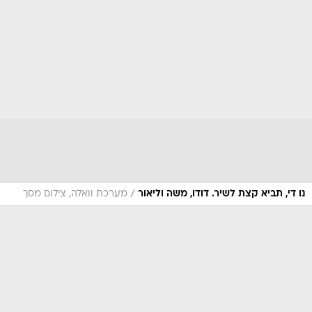
/
נו די, תביא קצת לשיר. דודו, משה וליאור
מערכת וואלה, צילום מסך