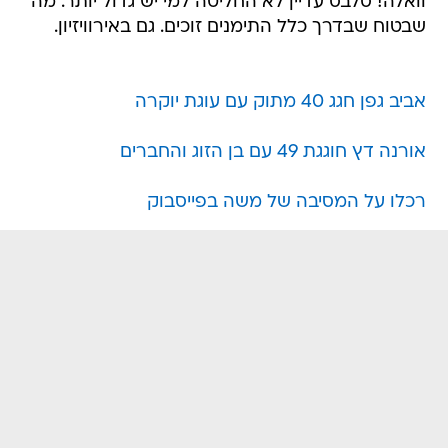
וואלה! סלבס עדיין לא החליטה למי יש גדול יותר. מה
שבטוח שבדרך כלל התימנים זוכים. גם באירוויזיון.
אביב גפן חגג 40 מתוק עם עוגת יוקרה
אורנה דץ חוגגת 49 עם בן הזוג והחברים
רכלו על המסיבה של משה בפייסבוק