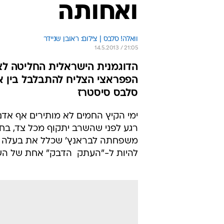
ואחותה
וואלה! סלבס | צילום: ראובן שניידר
14.5.2013 / 21:05
הדוגמנית הישראלית החליטה לצא
הפפראצי הצליח להתבלבל בין אס
סלבס סיסטרז
ימי הקיץ החמים לא מותירים אף אדם
רגע לפני שהשרב יתקוף מכל צד, ב
משפחתה לבראנץ' שכלל את בעלה 
להיות ל-"העתק  הדבק" אחת של השניה