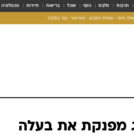
תרבות
סלבס
כסף
אוכל
בריאות
תיירות
טכנולוגיה
ואלה אישי
שאלת השבוע
פפראצי
עוד בסלבס
ריאליטי צ'ק
אונלי פאן
בית המלוכה
כל הכתבות
רכלו לנו
ג מפנקת את בעלה