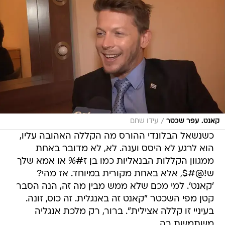
/
קאנט. עפר שכטר
עידו שחם
כשנשאל הבלונדי ההורס מה הקללה האהובה עליו,
הוא לרגע לא היסס וענה. לא, לא מדובר באחת
ממגוון הקללות הבנאליות כמו בן ז#% או אמא שלך
ש!@#$, אלא באחת מקורית במיוחד. אז מהי?
'קאנט'. למי מכם שלא ממש מבין מה זה, הנה הסבר
קטן מפי השכטר "קאנט זה באנגלית. זה כוס, זונה.
בעיניי זו קללה אצילית". ברור, רק מלכת אנגליה
משתמשת בה.