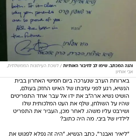
/
והנה המכתב. שימו לב לחיבור האותיות
לשכת העיתונות הממשלתית,
אבי אוחיון
בארוחת הערב שנערכה ביום חמישי האחרון בבית
הנשיא, רגע לפני עזיבתו של האיש החזק בעולם,
הושיט נשיא ארה"ב את ידו אל עבר אחד התפריטים
שהיו על השולחן, שלף את העט המלכותית שלו
ושירבט עליו משהו. לאחר מכן, העביר את התפריט
לילדיו של ביבי. מה היה כתוב?
"ליאיר ואבנר", כתב הנשיא, "היה זה נפלא לפגוש את