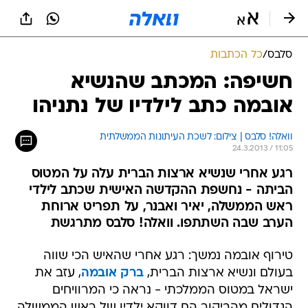
סלבס
/
כל הכתבות
חשיפה: המכתב שהנשיא
אובמה כתב לילדיו של נתניהו
וואלה! סלבס | צילום: לשכת העיתונות הממשלתית
24.3.2013 / 11:05
רגע אחרי שנשיא ארצות הברית עלה על המטוס
הביתה - נחשפת ההקדשה האישית שכתב לילדי
ראש הממשלה, יאיר ואבנר, על תפריט ארוחת
הערב שבה השתתפו. וואלה! סלבס מתרגשת
טירוף אובמה נמשך: רגע אחרי שהאיש הכי שווה
בעולם ונשיא ארצות הברית,
ברק אובמה
, עזב את
ישראל במטוס הממלכתי - נראה כי המרוויחים
הגדולים מהביקור הם דווקא ילדיו של ראש הממשלה