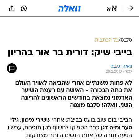
סלבס
/
כל הכתבות
בייבי שיק: דורית בר אור בהריון
וואלה! סלבס
28.2.2013 / 9:37
לא פחות משנתיים אחרי שהביאה לאוויר העולם
את בתה הבכורה - האישה עם רעמת השיער
האדמוני נמצאת בחודשים הראשונים להריונה
השני. וואלה! סלבס מצפה
הבייבי בום שוב בועט בביצה: אחרי ש
שירי מימון
,
גילי
סער
ו
מיה דגן
כבר הספיקו לחשוף בטן תופחת, עכשיו
הגיעה תורה של אחת הנשים היותר מצחיקות