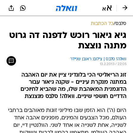
סלבס
/
כל הכתבות
גיא גיאור רוכש לדפנה דה גרוט
מתנה נוצצת
וואלה! סלבס | צילום: ראובן שניידר
13.2.2013 / 22:05
זוג הריאליטי הכי בלונדיני ציין את יום האהבה
במתנה מנקרת עיניים - שקנה גיאור עבור
הדוגמנית המאוהבת שלו, מה שהביא לחיוכים
הדדיים חושפי שיניים. וואלה! סלבס מנצנצת
היום (ה') הוא הזמן שבו מיליוני זוגות מאוהבים ברחבי
העולם, מכל הצבעים והמינים, מפגינים אהבה אחד
לשנייה, אחת לשנייה או אחד לשני. הוולנטיין דיי, יום
האהבה העולמי, מתאפיין בהמון לבבות ונשיקות