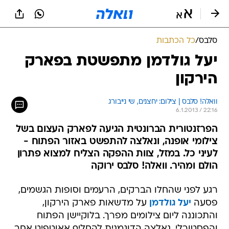
סלבס
/
כל הכתבות
יעל גולדמן מתפשטת בפארק
הירקון
וואלה! סלבס | צילום: יחצנים, שי נייבורג
6.1.2013 / 22:16
הפרזנטורית הברונטית הגיעה לפארק העצום בשל
צילומי אופנה, ונאלצה להתפשט באזור הפתוח -
לעיני כל. במזל, צוות ההפקה הצליח למצוא פתרון
הולם ומהיר. וואלה! סלבס ירוקה
רגע לפני שהחלו הברקים, הרעמים וסופות הגשמים,
פסעה
יעל גולדמן
על מדשאות פארק הירקון,
והתכוננה ליום צילומים מפרך. בלוקיישן הפתוח
והפסטורלי, נאלצה הדוגמנית להחליף אאוטפיט אחר