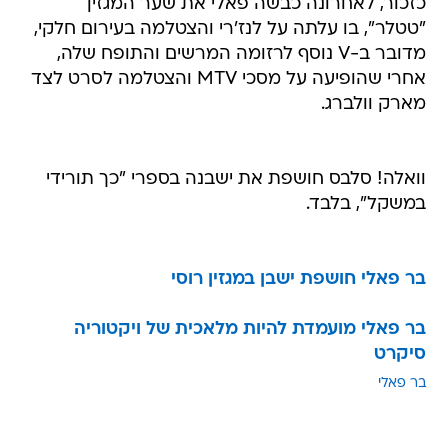
כזכור, לאחרונה כבשה פאלי את שער המגזין
"טטלר", בו עלתה על לנז'רי והצטלמה בעירום חלקי,
מדובר ב-V נוסף לרזומה המרשים והתופח שלה,
אחרי שהופיעה על מסכי MTV והצטלמה לסרט לצד
מארק וולברג.
וואלה! סלבס חושפת את ישבנה בספרי "כך תורידי
במשקל", בלבד.
בר פאלי חושפת ישבן במגזין רוסי
בר פאלי מועמדת להיות מלאכית של ויקטוריה
סיקרט
בר פאלי