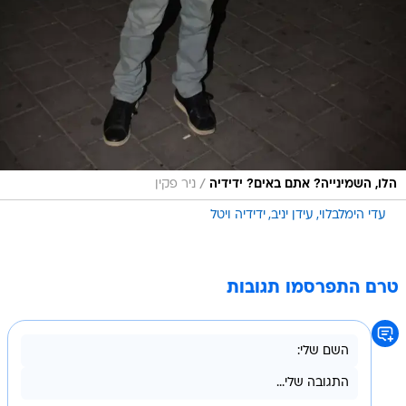
/
הלו, השמינייה? אתם באים? ידידיה
ניר פקין
עדי הימלבלוי
עידן יניב
ידידיה ויטל
טרם התפרסמו תגובות