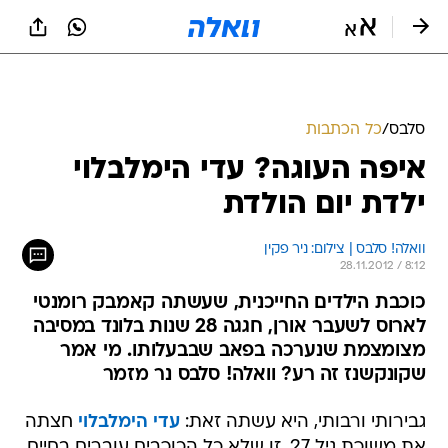
סלבס
/
כל הכתבות
איפה העוגה? עדי הימלבלוי
ילדת יום הולדת
וואלה! סלבס | צילום: ניר פקין
28.11.2012 / 8:12
כוכבת הילדים החייכנית, שעשתה קאמבק רומנטי
לארוס לשעבר אורן, חגגה 28 שנות בלונד במסיבה
מצומצמת שנערכה בפאב שבבעלותו. מי אמר
שקונקשנז זה רע? וואלה! סלבס נר מזמר
גבירותי ורבותי, היא עשתה זאת:
עדי הימלבלוי
חצתה
את משוכת גיל 27, זו שלא כל הכוכבים עוברים בחיים