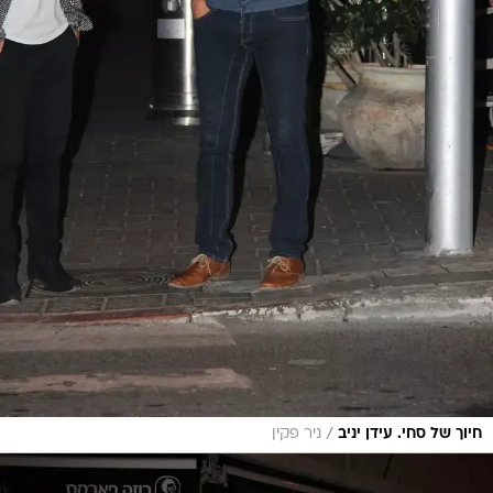
/
חיוך של סחי. עידן יניב
ניר פקין