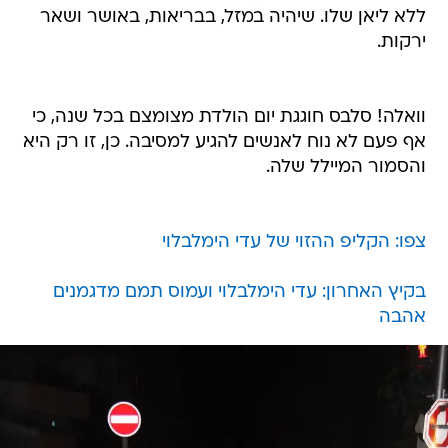
ללא ליאן שלו. שיהיה במזל, בבריאות, באושר ושאר
ירקות.
וואלה! סלבס חוגגת יום הולדת מצומצם בכל שנה, כי
אף פעם לא נוח לאנשים להגיע למסיבה. כן, זו רק היא
והסמור המיילל שלה.
צפו: הקליפ ההזוי של עדי הימלבלוי
בקיץ האחרון: עדי הימלבלוי ועמוס תמם מדגמנים
אהבה