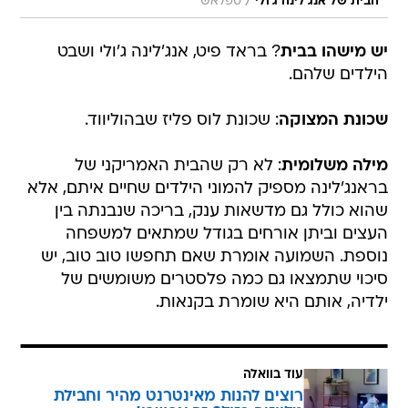
/
הבית של אנג'לינה ג'ולי
ספלאש
יש מישהו בבית
? בראד פיט, אנג'לינה ג'ולי ושבט
הילדים שלהם.
שכונת המצוקה
: שכונת לוס פליז שבהוליווד.
מילה משלומית
: לא רק שהבית האמריקני של
בראנג'לינה מספיק להמוני הילדים שחיים איתם, אלא
שהוא כולל גם מדשאות ענק, בריכה שנבנתה בין
העצים וביתן אורחים בגודל שמתאים למשפחה
נוספת. השמועה אומרת שאם תחפשו טוב טוב, יש
סיכוי שתמצאו גם כמה פלסטרים משומשים של
ילדיה, אותם היא שומרת בקנאות.
עוד בוואלה
רוצים להנות מאינטרנט מהיר וחבילת