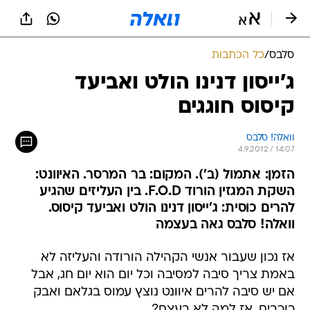
סלבס
/
כל הכתבות
ג'ייסון דנינו הולט ואביעד
קיסוס חוגגים
וואלה! סלבס
4.9.2012 / 14:07
הזמן: אתמול (ב'). המקום: בר המרסר. האיוונט:
השקת המגזין הורוד F.O.D. בין העליזים שהגיע
להרים כוסית: ג'ייסון דנינו הולט ואביעד קיסוס.
וואלה! סלבס גאה בעצמה
אז נכון שעבור אנשי הקהילה הורודה והעליזה לא
באמת צריך סיבה למסיבה וכל יום הוא יום חג, אבל
אם יש סיבה להרים איוונט נוצץ עמוס בגלאם ואבק
כוכבים, אז למה לא בעצם?