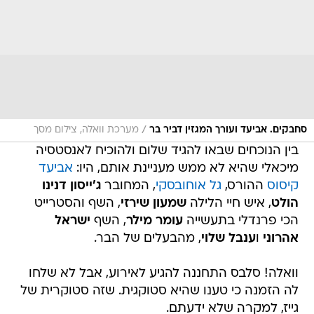
/
סחבקים. אביעד ועורך המגזין דביר בר
מערכת וואלה, צילום מסך
בין הנוכחים שבאו להגיד שלום ולהוכיח לאנסטסיה
מיכאלי שהיא לא ממש מעניינת אותם, היו:
אביעד
קיסוס
ההורס,
גל אוחובסקי
, המחובר
ג'ייסון דנינו
הולט
, איש חיי הלילה
שמעון שירזי
, השף והסטרייט
הכי פרנדלי בתעשייה
עומר מילר
, השף
ישראל
אהרוני
ו
ענבל שלוי
, מהבעלים של הבר.
וואלה! סלבס התחננה להגיע לאירוע, אבל לא שלחו
לה הזמנה כי טענו שהיא סטוקגית. שזה סטוקרית של
גייז, למקרה שלא ידעתם.