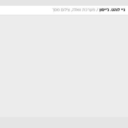
/
גיי לוהט. ג'ייסון
מערכת וואלה, צילום מסך